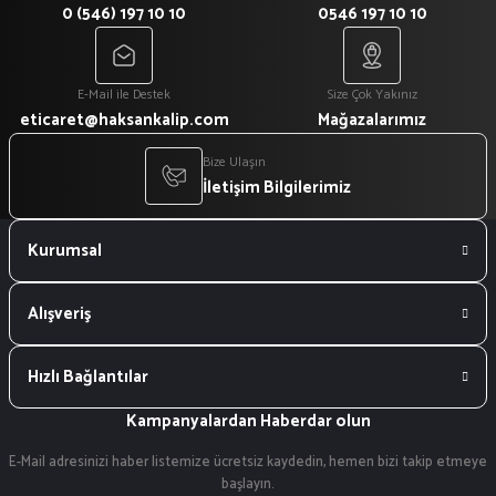
0 (546) 197 10 10
0546 197 10 10
E-Mail ile Destek
Size Çok Yakınız
eticaret@haksankalip.com
Mağazalarımız
Bize Ulaşın
İletişim Bilgilerimiz
Kurumsal
Alışveriş
Hızlı Bağlantılar
Kampanyalardan Haberdar olun
E-Mail adresinizi haber listemize ücretsiz kaydedin, hemen bizi takip etmeye
başlayın.