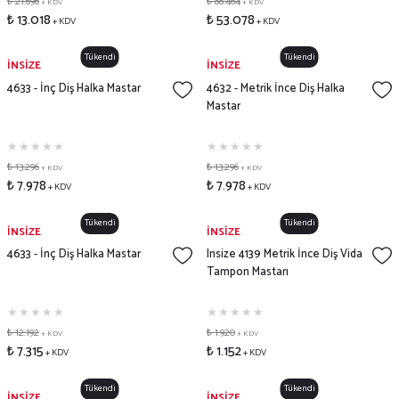
₺ 21.696
₺ 88.464
+ KDV
+ KDV
₺ 13.018
₺ 53.078
+ KDV
+ KDV
Tükendi
Tükendi
İNSİZE
İNSİZE
4633 - İnç Diş Halka Mastar
4632 - Metrik İnce Diş Halka
Mastar
₺ 13.296
₺ 13.296
+ KDV
+ KDV
₺ 7.978
₺ 7.978
+ KDV
+ KDV
Tükendi
Tükendi
İNSİZE
İNSİZE
4633 - İnç Diş Halka Mastar
Insize 4139 Metrik İnce Diş Vida
Tampon Mastarı
₺ 12.192
₺ 1.920
+ KDV
+ KDV
₺ 7.315
₺ 1.152
+ KDV
+ KDV
Tükendi
Tükendi
İNSİZE
İNSİZE