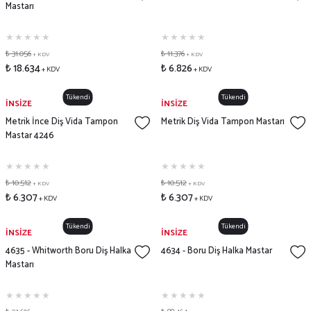
Mastarı
₺ 31.056
₺ 11.376
+ KDV
+ KDV
₺ 18.634
₺ 6.826
+ KDV
+ KDV
Tükendi
Tükendi
İNSİZE
İNSİZE
Metrik İnce Diş Vida Tampon
Metrik Diş Vida Tampon Mastarı
Mastar 4246
₺ 10.512
₺ 10.512
+ KDV
+ KDV
₺ 6.307
₺ 6.307
+ KDV
+ KDV
Tükendi
Tükendi
İNSİZE
İNSİZE
4635 - Whitworth Boru Diş Halka
4634 - Boru Diş Halka Mastar
Mastarı