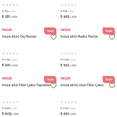
₺ 374
₺ 656
+ KDV
+ KDV
₺ 281
₺ 492
+ KDV
+ KDV
İNSİZE
İNSİZE
%40
%40
Insize 4820 Diş Mastarı
Insize 4801 Radüs Mastar
₺ 1.152
₺ 1.536
+ KDV
+ KDV
₺ 691
₺ 922
+ KDV
+ KDV
İNSİZE
İNSİZE
%40
%40
Insize 4621 Filler Çakısı Yaprakları
Insize 4605 Uzun Filler Çakısı
₺ 1.008
₺ 1.152
+ KDV
+ KDV
₺ 605
₺ 691
+ KDV
+ KDV