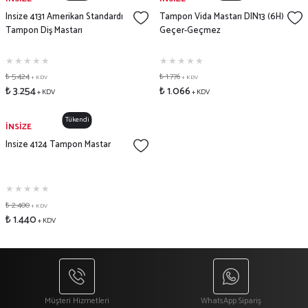
Insize 4131 Amerikan Standardı
Tampon Vida Mastarı DIN13 (6H)
Tampon Diş Mastarı
Geçer-Geçmez
₺ 5.424
₺ 1.776
+ KDV
+ KDV
₺ 3.254
₺ 1.066
+ KDV
+ KDV
Tükendi
İNSİZE
Insize 4124 Tampon Mastar
₺ 2.400
+ KDV
₺ 1.440
+ KDV
Müşteri Hizmetleri
WhatsApp Sipariş