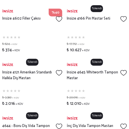
Tükendi
İNSİZE
İNSİZE
%40
Insize 4602 Filler Çakısı
Insize 4166 Pin Mastar Seti
₺ 624
₺ 17.712
+ KDV
+ KDV
₺ 374
₺ 10.627
+ KDV
+ KDV
Tükendi
Tükendi
İNSİZE
İNSİZE
Insize 4121 Amerikan Standardı
Insize 4645 Whitworth Tampon
Halkla Diş Mastarı
Mastar
₺ 3.360
₺ 20.016
+ KDV
+ KDV
₺ 2.016
₺ 12.010
+ KDV
+ KDV
Tükendi
Tükendi
İNSİZE
İNSİZE
4644 - Boru Diş Vida Tampon
İnç Diş Vida Tampon Mastarı