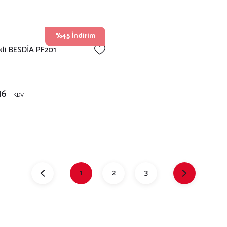
%45 İndirim
kli BESDİA PF201
16
+ KDV
1
2
3