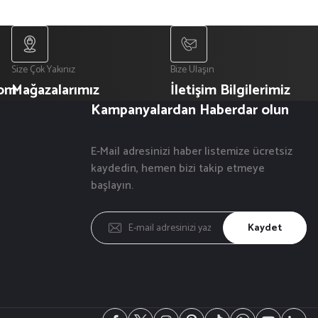
Size Çok Yakınız
Bize Ulaşın
com
Mağazalarımız
İletişim Bilgilerimiz
Kampanyalardan Haberdar olun
E-Mail adresinizi haber listemize ücretsiz
kaydedin, hemen bizi takip etmeye
başlayın.
Kaydet