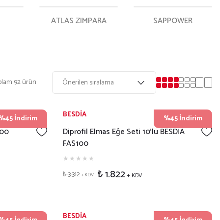
ATLAS ZIMPARA
SAPPOWER
plam 92 ürün
BESDİA
%45 İndirim
%45 İndirim
100
Diprofil Elmas Eğe Seti 10'lu BESDİA
FAS100
₺ 1.822
₺ 3.312
+ KDV
+ KDV
BESDİA