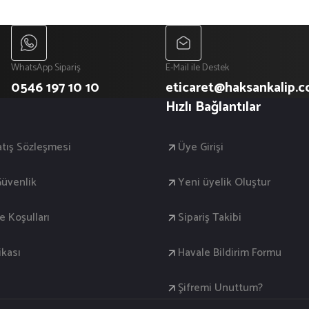
WhatsApp Sipariş
E-Mail ile Destek
0546 197 10 10
eticaret@haksankalip.
Hızlı Bağlantılar
atış Sözleşmesi
Üye Girişi
 Güvenlik
Yeni üyelik Oluştur
de Koşulları
Sipariş Takibi
ikası
Havale Bildirim Formu
Şifremi Unuttum?