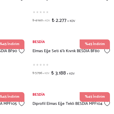
₺ 2.277
₺ 4.140
+ KDV
+ KDV
BESDİA
%45 İndirim
%45 İndirim
ESDİA BF90
Elmas Eğe Seti 6'lı Kıvrık BESDİA BF80
₺ 3.188
₺ 5.796
+ KDV
+ KDV
BESDİA
%45 İndirim
%45 İndirim
DİA MPF105
Diprofil Elmas Eğe Tekli BESDİA MPF104