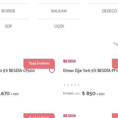
BORIDE
BALKAN
DEDECO
SDP
ÜÇER
To
BESDİA
%45 İndirim
i 5'li BESDİA CF500
Elmas Eğe Seti 5'li BESDİA PF
1.670
₺ 850
₺ 1.546
+ KDV
+ KDV
+ KDV
BESDİA