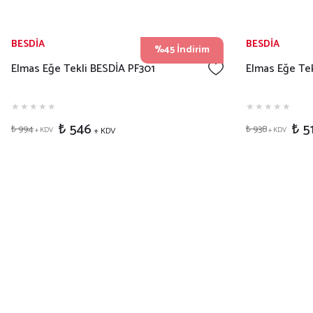
BESDİA
BESDİA
%45 İndirim
Elmas Eğe Tekli BESDİA PF301
Elmas Eğe Te
₺ 546
₺ 5
₺ 994
₺ 938
+ KDV
+ KDV
+ KDV