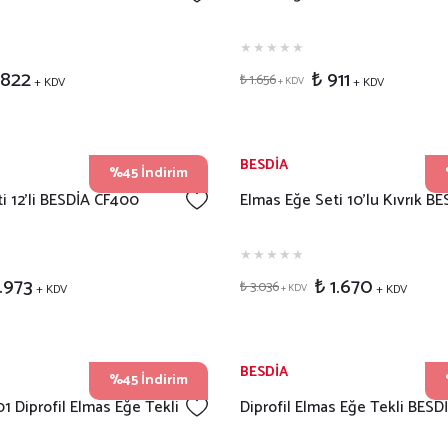
.822
₺ 911
₺ 1.656
+ KDV
+ KDV
+ KDV
BESDİA
%45 İndirim
i 12'li BESDİA CF400
Elmas Eğe Seti 10'lu Kıvrık B
1.973
₺ 1.670
₺ 3.036
+ KDV
+ KDV
+ KDV
BESDİA
%45 İndirim
 Diprofil Elmas Eğe Tekli
Diprofil Elmas Eğe Tekli BES