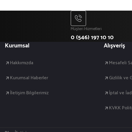
Müşteri Hizmetleri
0 (546) 197 10 10
Kurumsal
Alışveriş
Hakkımızda
Mesafeli S
Kurumsal Haberler
Gizlilik ve
İletişim Bilgilerimiz
İptal ve İa
KVKK Polit