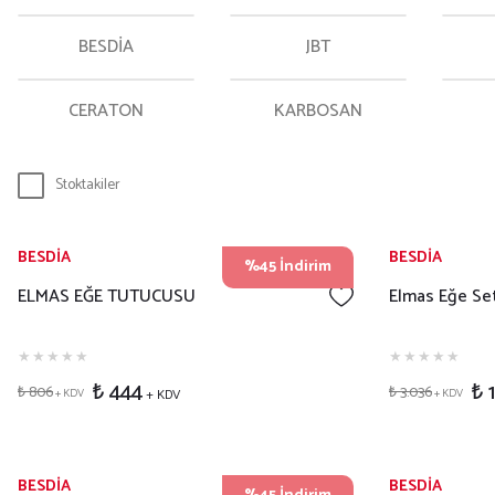
BESDİA
JBT
CERATON
KARBOSAN
Stoktakiler
BESDİA
BESDİA
%45 İndirim
ELMAS EĞE TUTUCUSU
Elmas Eğe Set
₺ 444
₺ 
₺ 806
₺ 3.036
+ KDV
+ KDV
+ KDV
BESDİA
BESDİA