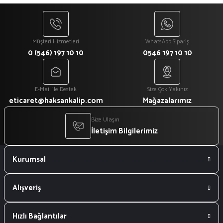
Müşteri Hizmetleri
WhatsApp Sipariş
0 (546) 197 10 10
0546 197 10 10
E-Mail ile Destek
Size Çok Yakınız
eticaret@haksankalip.com
Mağazalarımız
Bize Ulaşın
İletişim Bilgilerimiz
Kurumsal
Alışveriş
Hızlı Bağlantılar