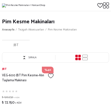
Pim Kesme Makinaları
Anasayfa
Tezgah Aksesuarları
Pim Kesme Makinaları
JBT
SIRALA
JBT
%40
VEG-600 JBT Pim Kesme-Alın
Taşlama Makinası
₺ 120.250
+ KDV
₺ 72.150
+ KDV