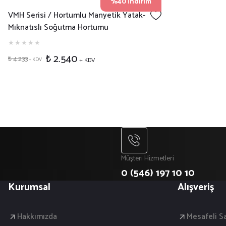
%40 İndirim
VMH Serisi / Hortumlu Manyetik Yatak-
Mıknatıslı Soğutma Hortumu
₺ 2.540
₺ 4.233
+ KDV
+ KDV
Müşteri Hizmetleri
0 (546) 197 10 10
Kurumsal
Alışveriş
Hakkımızda
Mesafeli S