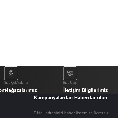
Size Çok Yakınız
Bize Ulaşın
com
Mağazalarımız
İletişim Bilgilerimiz
Kampanyalardan Haberdar olun
E-Mail adresinizi haber listemize ücretsiz