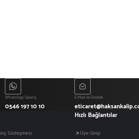
WhatsApp Sipariş
E-Mail ile Destek
0546 197 10 10
eticaret@haksankalip.
Hızlı Bağlantılar
atış Sözleşmesi
Üye Girişi