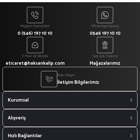
Müşteri Hizmetleri
WhatsApp Sipariş
0 (546) 197 10 10
0546 197 10 10
E-Mail ile Destek
Size Çok Yakınız
eticaret@haksankalip.com
Mağazalarımız
Bize Ulaşın
İletişim Bilgilerimiz
Kurumsal
Alışveriş
Hızlı Bağlantılar