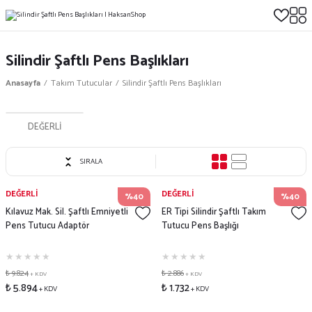
Silindir Şaftlı Pens Başlıkları
Anasayfa
Takım Tutucular
Silindir Şaftlı Pens Başlıkları
DEĞERLİ
SIRALA
DEĞERLİ
DEĞERLİ
%40
%40
Kılavuz Mak. Sil. Şaftlı Emniyetli
ER Tipi Silindir Şaftlı Takım
Pens Tutucu Adaptör
Tutucu Pens Başlığı
₺ 9.824
₺ 2.886
+ KDV
+ KDV
₺ 5.894
₺ 1.732
+ KDV
+ KDV