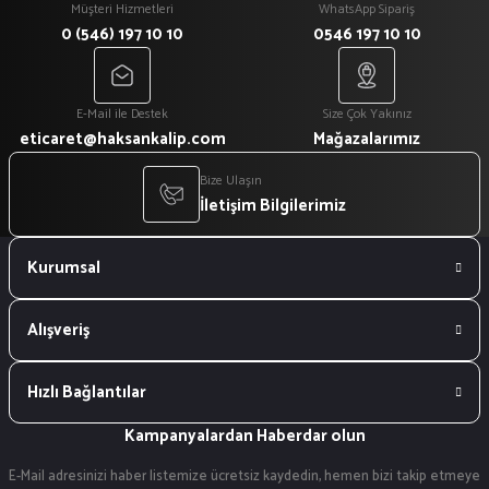
Müşteri Hizmetleri
WhatsApp Sipariş
0 (546) 197 10 10
0546 197 10 10
E-Mail ile Destek
Size Çok Yakınız
eticaret@haksankalip.com
Mağazalarımız
Bize Ulaşın
İletişim Bilgilerimiz
Kurumsal
Alışveriş
Hızlı Bağlantılar
Kampanyalardan Haberdar olun
E-Mail adresinizi haber listemize ücretsiz kaydedin, hemen bizi takip etmeye