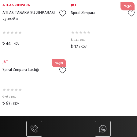
ATLAS ZIMPARA
JBT
%30
ATLAS TABAKA SU ZIMPARASI
Spiral Zımpara
230x280
₺ 24
+ KDV
₺ 44
+ KDV
₺ 17
+ KDV
JBT
%30
Spiral Zımpara Lastiği
₺ 96
+ KDV
₺ 67
+ KDV