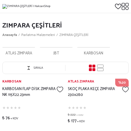
ZIMPARA ÇEŞİTLERİ
Anasayfa
Parlatma Malzemeleri
ZIMPARA ÇEŞİTLERİ
ATLAS ZIMPARA
JBT
KARBOSAN
SIRALA
KARBOSAN
ATLAS ZIMPARA
%20
KARBOSAN FLAP DİSK ZIMPARA
SKOÇ PLAKA KEÇE ZIMPARA
NK 115X22.23mm
230x280
₺ 222
+ KDV
₺ 76
+ KDV
₺ 177
+ KDV