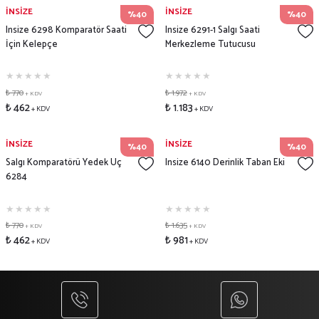
İNSİZE
İNSİZE
%40
%40
Insize 6298 Komparatör Saati
Insize 6291-1 Salgı Saati
İçin Kelepçe
Merkezleme Tutucusu
₺ 770
₺ 1.972
+ KDV
+ KDV
₺ 462
₺ 1.183
+ KDV
+ KDV
İNSİZE
İNSİZE
%40
%40
Salgı Komparatörü Yedek Uç
Insize 6140 Derinlik Taban Eki
6284
₺ 770
₺ 1.635
+ KDV
+ KDV
₺ 462
₺ 981
+ KDV
+ KDV