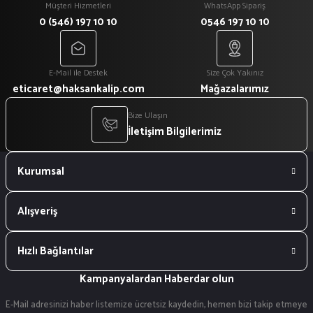
Müşteri Hizmetleri
WhatsApp Sipariş
0 (546) 197 10 10
0546 197 10 10
E-Mail ile Destek
Size Çok Yakınız
eticaret@haksankalip.com
Mağazalarımız
Bize Ulaşın
İletişim Bilgilerimiz
Kurumsal
Alışveriş
Hızlı Bağlantılar
Kampanyalardan Haberdar olun
E-Mail adresinizi haber listemize ücretsiz kaydedin, hemen bizi takip etmeye