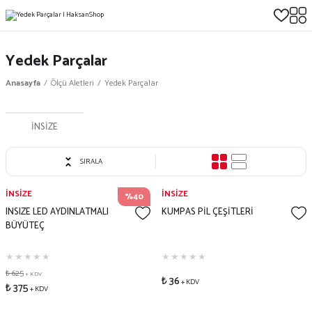
Yedek Parçalar
Anasayfa
Ölçü Aletleri
Yedek Parçalar
İNSİZE
SIRALA
İNSİZE
İNSİZE
%40
INSIZE LED AYDINLATMALI
KUMPAS PİL ÇEŞİTLERİ
BÜYÜTEÇ
₺ 625
+ KDV
₺ 36
+ KDV
₺ 375
+ KDV