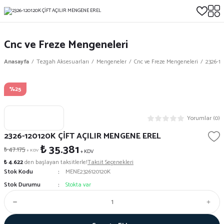
Cnc ve Freze Mengeneleri
Anasayfa
Tezgah Aksesuarları
Mengeneler
Cnc ve Freze Mengeneleri
2326-1
%25
Yorumlar (0)
2326-120120K ÇİFT AÇILIR MENGENE EREL
₺ 35.381
₺ 47.175
+ KDV
+ KDV
₺ 4.622
den başlayan taksitlerle!
Taksit Seçenekleri
Stok Kodu
MENE2326120120K
Stok Durumu
Stokta var