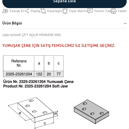
Sepete Ekle
Tavsiye Et
Paylaş
Karşılaştır
Fiyat Alarmı
Yorum Yaz
Yazdır
Ürün Bilgisi
2326-120120K ÇİFT AÇILIR MENGENE EREL
YUMUŞAK ÇENE İÇİN SATIŞ TEMSİLCİMİZ İLE İLETİŞİME GEÇİNİZ.