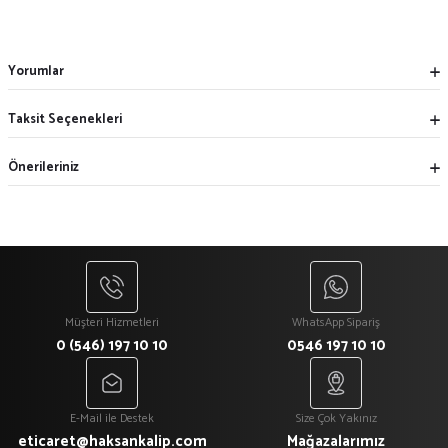
Yorumlar
Taksit Seçenekleri
Önerileriniz
Müşteri Hizmetleri
WhatsApp Sipariş
0 (546) 197 10 10
0546 197 10 10
E-Mail ile Destek
Size Çok Yakınız
eticaret@haksankalip.com
Mağazalarımız