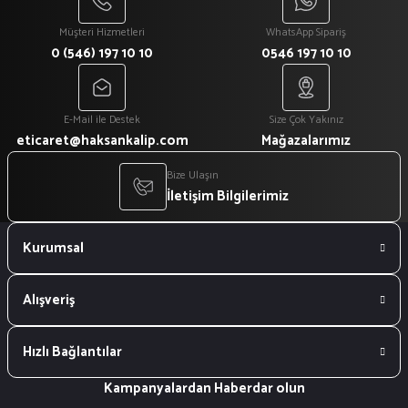
Müşteri Hizmetleri
WhatsApp Sipariş
0 (546) 197 10 10
0546 197 10 10
E-Mail ile Destek
Size Çok Yakınız
eticaret@haksankalip.com
Mağazalarımız
Bize Ulaşın
İletişim Bilgilerimiz
Kurumsal
Alışveriş
Hızlı Bağlantılar
Kampanyalardan Haberdar olun