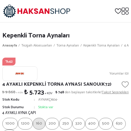
Kepenkli Torna Aynaları
Anasayfa
Tezgah Aksesuarları
Torna Aynaları
Kepenkli Torna Aynaları
4 AY
%42
Yorumlar (0)
4 AYAKLI KEPENKLİ TORNA AYNASI SANOU(K72)
₺ 5.723
₺ 9.868
₺ 748
den başlayan taksitlerle!
Taksit Seçenekleri
+ KDV
+ KDV
Stok Kodu
AYNAKÇ1604-
Stok Durumu
Stokta var
4 AYAKLI AYNA ÇAPI
1000
1200
160
200
250
320
400
500
630