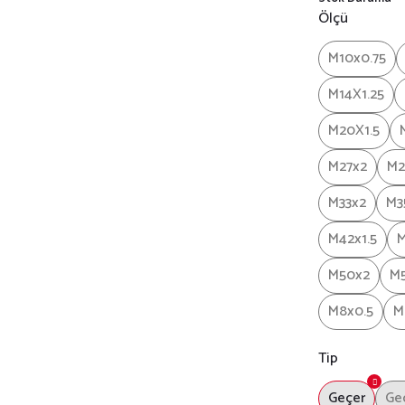
Ölçü
M10x0.75
M14X1.25
M20X1.5
M27x2
M2
M33x2
M3
M42x1.5
M
M50x2
M5
M8x0.5
M
Tip
Geçer
Ge