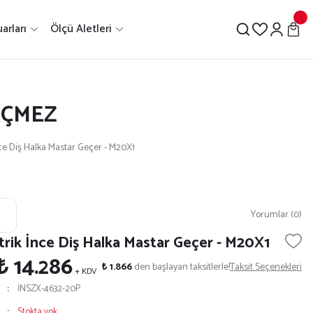
arları
Ölçü Aletleri
EÇMEZ
nce Diş Halka Mastar Geçer - M20X1
Yorumlar (0)
trik İnce Diş Halka Mastar Geçer - M20X1
₺ 14.286
₺ 1.866
den başlayan taksitlerle!
Taksit Seçenekleri
+ KDV
İNSZX-4632-20P
Stokta yok