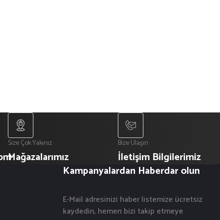
Size Çok Yakınız
Bize Ulaşın
com
Mağazalarımız
İletişim Bilgilerimiz
Kampanyalardan Haberdar olun
E-Mail adresinizi haber listemize ücretsiz
kaydedin, hemen bizi takip etmeye