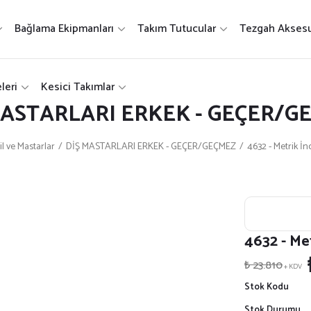
Bağlama Ekipmanları
Takım Tutucular
Tezgah Aksesu
leri
Kesici Takımlar
MASTARLARI ERKEK - GEÇER/G
il ve Mastarlar
DİŞ MASTARLARI ERKEK - GEÇER/GEÇMEZ
4632 - Metrik İ
4632 - Me
₺ 23.810
+ KDV
Stok Kodu
Stok Durumu