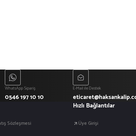
WhatsApp Sipariş
E-Mail ile Destek
0546 197 10 10
eticaret@haksankalip.
Hızlı Bağlantılar
atış Sözleşmesi
Üye Girişi