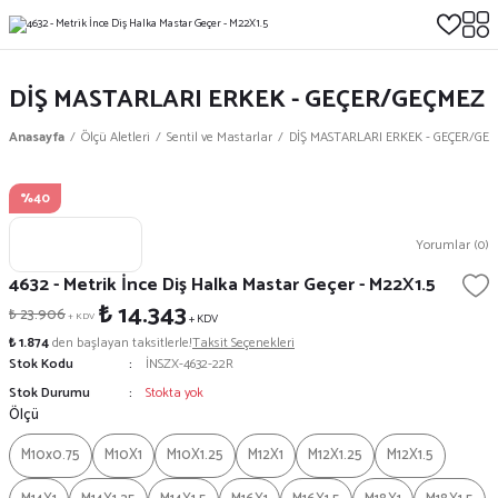
DİŞ MASTARLARI ERKEK - GEÇER/GEÇMEZ
Anasayfa
Ölçü Aletleri
Sentil ve Mastarlar
DİŞ MASTARLARI ERKEK - GEÇER/GE
%40
Yorumlar (0)
4632 - Metrik İnce Diş Halka Mastar Geçer - M22X1.5
₺ 14.343
₺ 23.906
+ KDV
+ KDV
₺ 1.874
den başlayan taksitlerle!
Taksit Seçenekleri
Stok Kodu
İNSZX-4632-22R
Stok Durumu
Stokta yok
Ölçü
M10x0.75
M10X1
M10X1.25
M12X1
M12X1.25
M12X1.5