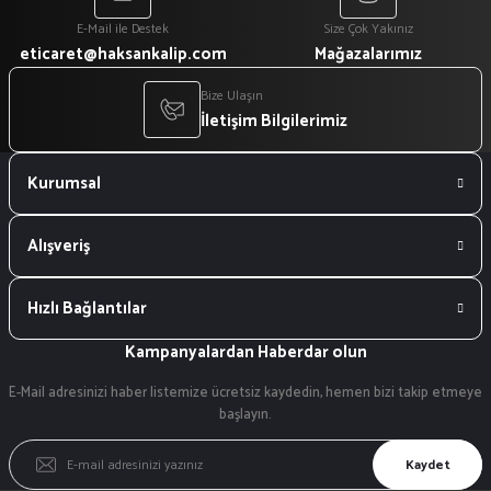
E-Mail ile Destek
Size Çok Yakınız
eticaret@haksankalip.com
Mağazalarımız
Bize Ulaşın
İletişim Bilgilerimiz
Kurumsal
Alışveriş
Hızlı Bağlantılar
Kampanyalardan Haberdar olun
E-Mail adresinizi haber listemize ücretsiz kaydedin, hemen bizi takip etmeye
başlayın.
Kaydet