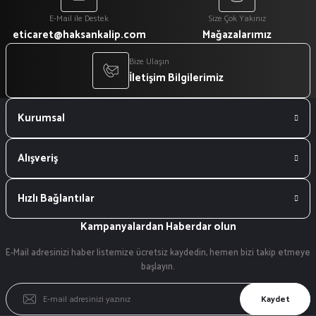
E-Mail ile Destek
Size Çok Yakınız
eticaret@haksankalip.com
Mağazalarımız
Bize Ulaşın
İletişim Bilgilerimiz
Kurumsal
Alışveriş
Hızlı Bağlantılar
Kampanyalardan Haberdar olun
E-Mail adresinizi haber listemize ücretsiz kaydedin, hemen bizi takip etmeye
başlayın.
Kaydet