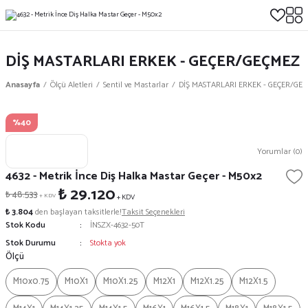
DİŞ MASTARLARI ERKEK - GEÇER/GEÇMEZ
Anasayfa
Ölçü Aletleri
Sentil ve Mastarlar
DİŞ MASTARLARI ERKEK - GEÇER/GE
%40
Yorumlar (0)
4632 - Metrik İnce Diş Halka Mastar Geçer - M50x2
₺ 29.120
₺ 48.533
+ KDV
+ KDV
₺ 3.804
den başlayan taksitlerle!
Taksit Seçenekleri
Stok Kodu
İNSZX-4632-50T
Stok Durumu
Stokta yok
Ölçü
M10x0.75
M10X1
M10X1.25
M12X1
M12X1.25
M12X1.5