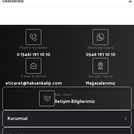
Önerileriniz
Müşteri Hizmetleri
WhatsApp Sipariş
0 (546) 197 10 10
0546 197 10 10
E-Mail ile Destek
Size Çok Yakınız
eticaret@haksankalip.com
Mağazalarımız
Bize Ulaşın
İletişim Bilgilerimiz
Kurumsal