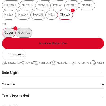
M3.5x0.6
M30x3.5
M33x3.5
M36x4
M3x0.5
M42x4.5
M48x5
M4x0.7
M5x0.8
M6x1
M8x1.25
Tip
Geçer
Geçmez
Gelince Haber Ver
Stok Sorunuz
Tavsiye Et
Paylaş
Karşılaştır
Fiyat Alarmı
Yorum Yaz
Yazdır
Ürün Bilgisi
Yorumlar
Taksit Seçenekleri