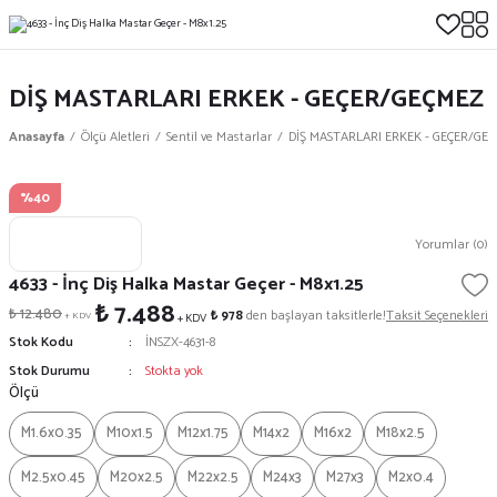
DİŞ MASTARLARI ERKEK - GEÇER/GEÇMEZ
Anasayfa
Ölçü Aletleri
Sentil ve Mastarlar
DİŞ MASTARLARI ERKEK - GEÇER/GE
%40
Yorumlar (0)
4633 - İnç Diş Halka Mastar Geçer - M8x1.25
₺ 7.488
₺ 12.480
₺ 978
den başlayan taksitlerle!
Taksit Seçenekleri
+ KDV
+ KDV
Stok Kodu
İNSZX-4631-8
Stok Durumu
Stokta yok
Ölçü
M1.6x0.35
M10x1.5
M12x1.75
M14x2
M16x2
M18x2.5
M2.5x0.45
M20x2.5
M22x2.5
M24x3
M27x3
M2x0.4