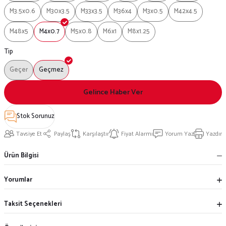
M3.5x0.6
M30x3.5
M33x3.5
M36x4
M3x0.5
M42x4.5
M48x5
M4x0.7
M5x0.8
M6x1
M8x1.25
Tip
Geçer
Geçmez
Gelince Haber Ver
Stok Sorunuz
Tavsiye Et
Paylaş
Karşılaştır
Fiyat Alarmı
Yorum Yaz
Yazdır
Ürün Bilgisi
Yorumlar
Taksit Seçenekleri