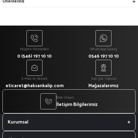
Önerileriniz
Müşteri Hizmetleri
WhatsApp Sipariş
0 (546) 197 10 10
0546 197 10 10
E-Mail ile Destek
Size Çok Yakınız
eticaret@haksankalip.com
Mağazalarımız
Bize Ulaşın
İletişim Bilgilerimiz
Kurumsal