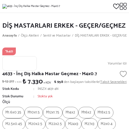
DİŞ MASTARLARI ERKEK - GEÇER/GEÇMEZ
Anasayfa
Ölçü Aletleri
Sentil ve Mastarlar
DİŞ MASTARLARI ERKEK - GEÇER/GE
%40
Yorumlar (0)
4633 - İnç Diş Halka Mastar Geçmez - M4x0.7
₺ 7.330
₺ 12.217
₺ 958
den başlayan taksitlerle!
Taksit Seçenekleri
+ KDV
+ KDV
Stok Kodu
İNSZX-4631-4N
Stok Durumu
Stokta yok
Ölçü
M1.6x0.35
M10x1.5
M12x1.75
M14x2
M16x2
M18x2.5
M2.5x0.45
M20x2.5
M22x2.5
M24x3
M27x3
M2x0.4