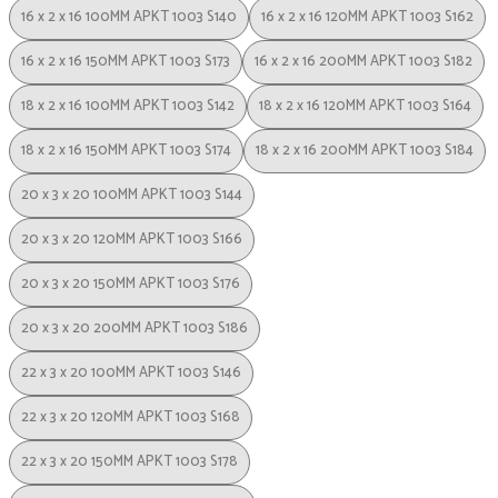
16 x 2 x 16 100MM APKT 1003 S140
16 x 2 x 16 120MM APKT 1003 S162
16 x 2 x 16 150MM APKT 1003 S173
16 x 2 x 16 200MM APKT 1003 S182
18 x 2 x 16 100MM APKT 1003 S142
18 x 2 x 16 120MM APKT 1003 S164
18 x 2 x 16 150MM APKT 1003 S174
18 x 2 x 16 200MM APKT 1003 S184
20 x 3 x 20 100MM APKT 1003 S144
20 x 3 x 20 120MM APKT 1003 S166
20 x 3 x 20 150MM APKT 1003 S176
20 x 3 x 20 200MM APKT 1003 S186
22 x 3 x 20 100MM APKT 1003 S146
22 x 3 x 20 120MM APKT 1003 S168
22 x 3 x 20 150MM APKT 1003 S178