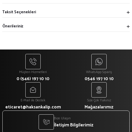
Taksit Seçenekleri
Önerileriniz
Müşteri Hizmetleri
WhatsApp Sipariş
0 (546) 197 10 10
0546 197 10 10
E-Mail ile Destek
Size Çok Yakınız
eticaret@haksankalip.com
Mağazalarımız
Bize Ulaşın
İletişim Bilgilerimiz