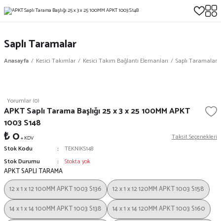
Saplı Taramalar
Anasayfa
Kesici Takımlar
Kesici Takım Bağlantı Elemanları
Saplı Taramalar
Yorumlar (0)
APKT Saplı Tarama Başlığı 25 x 3 x 25 100MM APKT
1003 S148
₺ 0
Taksit Seçenekleri
+ KDV
Stok Kodu
TEKNIKS148
Stok Durumu
Stokta yok
APKT SAPLI TARAMA
12 x 1 x 12 100MM APKT 1003 S136
12 x 1 x 12 120MM APKT 1003 S158
14 x 1 x 14 100MM APKT 1003 S138
14 x 1 x 14 120MM APKT 1003 S160