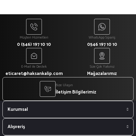
Müşteri Hizmetleri
WhatsApp Sipariş
0 (546) 197 10 10
0546 197 10 10
E-Mail ile Destek
Size Çok Yakınız
eticaret@haksankalip.com
Mağazalarımız
Bize Ulaşın
İletişim Bilgilerimiz
Kurumsal
Alışveriş