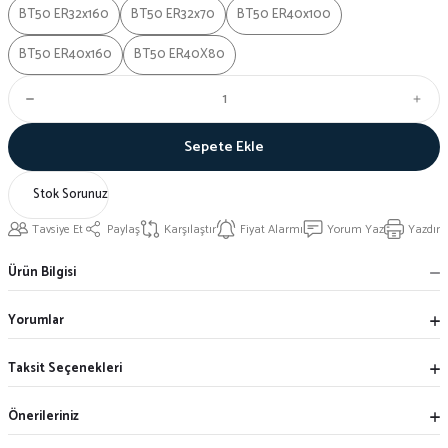
BT50 ER32x160
BT50 ER32x70
BT50 ER40x100
BT50 ER40x160
BT50 ER40X80
Sepete Ekle
Stok Sorunuz
Tavsiye Et
Paylaş
Karşılaştır
Fiyat Alarmı
Yorum Yaz
Yazdır
Ürün Bilgisi
Yorumlar
Taksit Seçenekleri
Önerileriniz