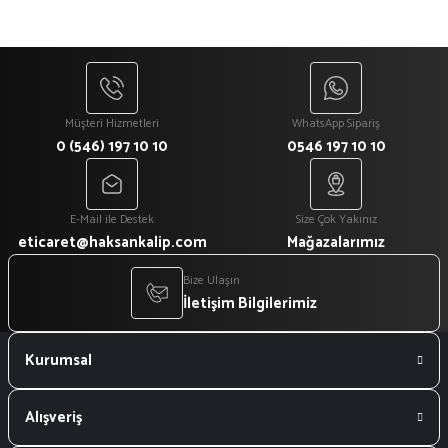
Müşteri Hizmetleri
WhatsApp Sipariş
0 (546) 197 10 10
0546 197 10 10
E-Mail ile Destek
Size Çok Yakınız
eticaret@haksankalip.com
Mağazalarımız
Bize Ulaşın
İletişim Bilgilerimiz
Kurumsal
Alışveriş