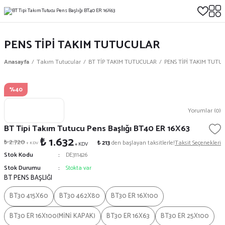
PENS TİPİ TAKIM TUTUCULAR
Anasayfa
Takım Tutucular
BT TİP TAKIM TUTUCULAR
PENS TİPİ TAKIM TUTU
%40
Yorumlar (0)
BT Tipi Takım Tutucu Pens Başlığı BT40 ER 16X63
₺ 1.632
₺ 2.720
₺ 213
den başlayan taksitlerle!
Taksit Seçenekleri
+ KDV
+ KDV
Stok Kodu
DE311426
Stok Durumu
Stokta var
BT PENS BAŞLIĞI
BT30 415X60
BT30 462X80
BT30 ER 16X100
BT30 ER 16X100(MİNİ KAPAK)
BT30 ER 16X63
BT30 ER 25X100