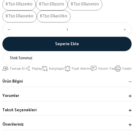
BT50 ER32x160
BT50 ER32x70
BT50 ER40x100
BT50 ER40x160
BT50 ER40X80
Sepete Ekle
Stok Sorunuz
Tavsiye Et
Paylaş
Karşılaştır
Fiyat Alarmı
Yorum Yaz
Yazdır
Ürün Bilgisi
Yorumlar
Taksit Seçenekleri
Önerileriniz