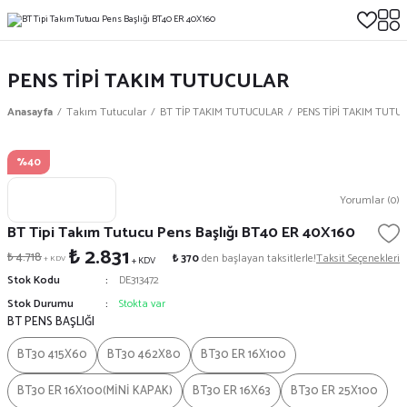
PENS TİPİ TAKIM TUTUCULAR
Anasayfa
Takım Tutucular
BT TİP TAKIM TUTUCULAR
PENS TİPİ TAKIM TUTU
%40
Yorumlar (0)
BT Tipi Takım Tutucu Pens Başlığı BT40 ER 40X160
₺ 2.831
₺ 4.718
₺ 370
den başlayan taksitlerle!
Taksit Seçenekleri
+ KDV
+ KDV
Stok Kodu
DE313472
Stok Durumu
Stokta var
BT PENS BAŞLIĞI
BT30 415X60
BT30 462X80
BT30 ER 16X100
BT30 ER 16X100(MİNİ KAPAK)
BT30 ER 16X63
BT30 ER 25X100