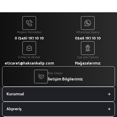
Müşteri Hizmetleri
WhatsApp Sipariş
0 (546) 197 10 10
0546 197 10 10
E-Mail ile Destek
Size Çok Yakınız
eticaret@haksankalip.com
Mağazalarımız
Bize Ulaşın
İletişim Bilgilerimiz
Kurumsal
Alışveriş