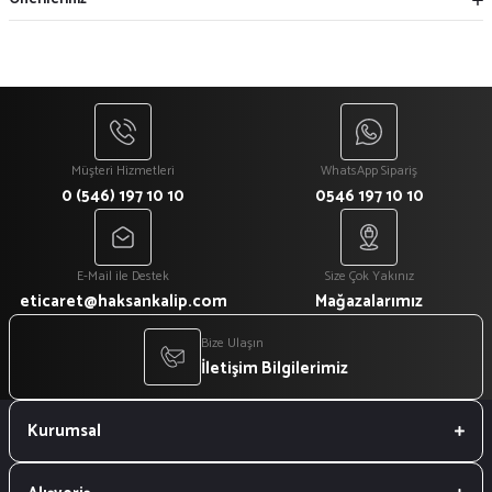
Müşteri Hizmetleri
WhatsApp Sipariş
0 (546) 197 10 10
0546 197 10 10
E-Mail ile Destek
Size Çok Yakınız
eticaret@haksankalip.com
Mağazalarımız
Bize Ulaşın
İletişim Bilgilerimiz
Kurumsal