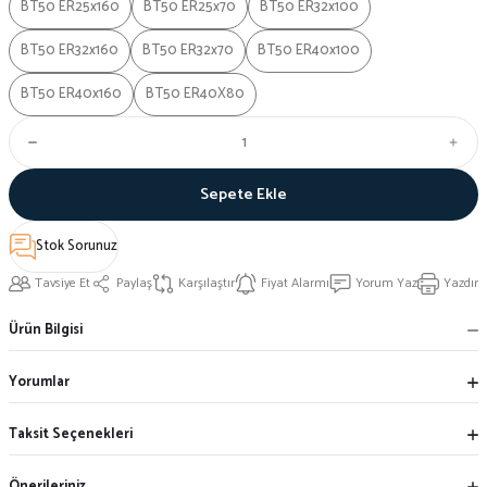
BT50 ER25x160
BT50 ER25x70
BT50 ER32x100
BT50 ER32x160
BT50 ER32x70
BT50 ER40x100
BT50 ER40x160
BT50 ER40X80
Sepete Ekle
Stok Sorunuz
Tavsiye Et
Paylaş
Karşılaştır
Fiyat Alarmı
Yorum Yaz
Yazdır
Ürün Bilgisi
Yorumlar
Taksit Seçenekleri
Önerileriniz