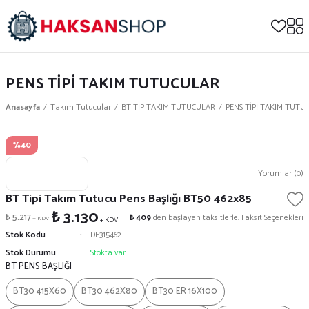
PENS TİPİ TAKIM TUTUCULAR
Anasayfa
Takım Tutucular
BT TİP TAKIM TUTUCULAR
PENS TİPİ TAKIM TUTU
%40
Yorumlar (0)
BT Tipi Takım Tutucu Pens Başlığı BT50 462x85
₺ 3.130
₺ 5.217
₺ 409
den başlayan taksitlerle!
Taksit Seçenekleri
+ KDV
+ KDV
Stok Kodu
DE315462
Stok Durumu
Stokta var
BT PENS BAŞLIĞI
BT30 415X60
BT30 462X80
BT30 ER 16X100