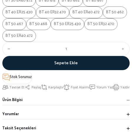
BT 30 ER40 472
BT 40 415
BT 40 462
BT 40 467
BT 40 ER25 430
BT 40 ER32 470
BT 40 ER40 472
BT 50 462
BT 50 467
BT 50 468
BT 50 ER25 430
BT 50 ER32 470
BT 50 ER40 472
Sepete Ekle
Stok Sorunuz
Tavsiye Et
Paylaş
Karşılaştır
Fiyat Alarmı
Yorum Yaz
Yazdır
Ürün Bilgisi
Yorumlar
Taksit Seçenekleri