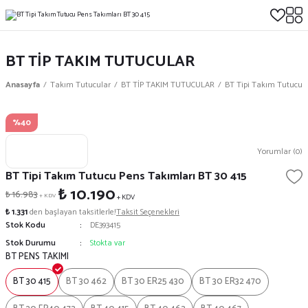
BT TİP TAKIM TUTUCULAR
Anasayfa
Takım Tutucular
BT TİP TAKIM TUTUCULAR
BT Tipi Takım Tutucu P
%40
Yorumlar (0)
BT Tipi Takım Tutucu Pens Takımları BT 30 415
₺ 10.190
₺ 16.983
+ KDV
+ KDV
₺ 1.331
den başlayan taksitlerle!
Taksit Seçenekleri
Stok Kodu
DE393415
Stok Durumu
Stokta var
BT PENS TAKIMI
BT 30 415
BT 30 462
BT 30 ER25 430
BT 30 ER32 470