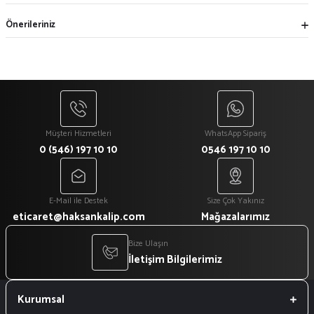
Önerileriniz
Müşteri Hizmetleri
WhatsApp Sipariş
0 (546) 197 10 10
0546 197 10 10
E-Mail ile Destek
Size Çok Yakınız
eticaret@haksankalip.com
Mağazalarımız
Bize Ulaşın
İletişim Bilgilerimiz
Kurumsal