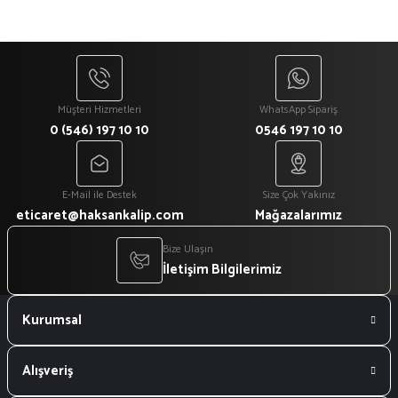
Müşteri Hizmetleri
WhatsApp Sipariş
0 (546) 197 10 10
0546 197 10 10
E-Mail ile Destek
Size Çok Yakınız
eticaret@haksankalip.com
Mağazalarımız
Bize Ulaşın
İletişim Bilgilerimiz
Kurumsal
Alışveriş