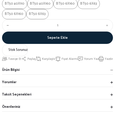
BT50 40X110
BT50 40X160
BT50 6X160
BT50 6X63
BT50 8X160
BT50 8X63
Sepete Ekle
Stok Sorunuz
Tavsiye Et
Paylaş
Karşılaştır
Fiyat Alarmı
Yorum Yaz
Yazdır
Ürün Bilgisi
Yorumlar
Taksit Seçenekleri
Önerileriniz