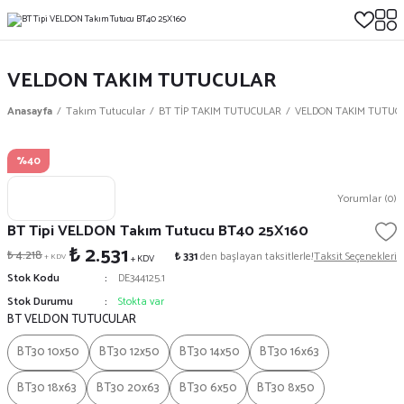
VELDON TAKIM TUTUCULAR
Anasayfa
Takım Tutucular
BT TİP TAKIM TUTUCULAR
VELDON TAKIM TUTUC
%40
Yorumlar (0)
BT Tipi VELDON Takım Tutucu BT40 25X160
₺ 2.531
₺ 4.218
₺ 331
den başlayan taksitlerle!
Taksit Seçenekleri
+ KDV
+ KDV
Stok Kodu
DE344125.1
Stok Durumu
Stokta var
BT VELDON TUTUCULAR
BT30 10x50
BT30 12x50
BT30 14x50
BT30 16x63
BT30 18x63
BT30 20x63
BT30 6x50
BT30 8x50