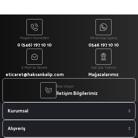
Müşteri Hizmetleri
WhatsApp Sipariş
0 (546) 197 10 10
0546 197 10 10
E-Mail ile Destek
Size Çok Yakınız
eticaret@haksankalip.com
Mağazalarımız
Bize Ulaşın
İletişim Bilgilerimiz
Kurumsal
Alışveriş