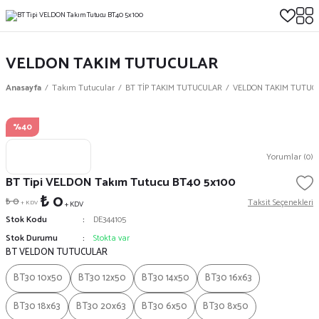
VELDON TAKIM TUTUCULAR
Anasayfa
Takım Tutucular
BT TİP TAKIM TUTUCULAR
VELDON TAKIM TUTUC
%40
Yorumlar (0)
BT Tipi VELDON Takım Tutucu BT40 5x100
₺ 0
₺ 0
Taksit Seçenekleri
+ KDV
+ KDV
Stok Kodu
DE344105
Stok Durumu
Stokta var
BT VELDON TUTUCULAR
BT30 10x50
BT30 12x50
BT30 14x50
BT30 16x63
BT30 18x63
BT30 20x63
BT30 6x50
BT30 8x50