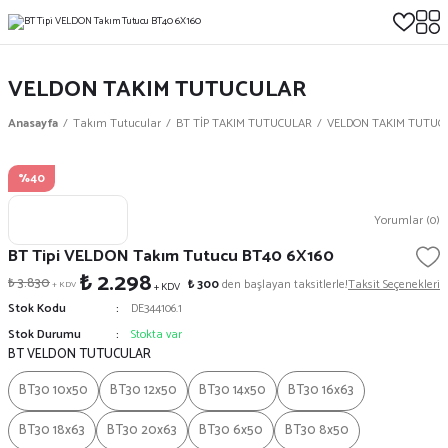
VELDON TAKIM TUTUCULAR
Anasayfa
Takım Tutucular
BT TİP TAKIM TUTUCULAR
VELDON TAKIM TUTUC
%40
Yorumlar (0)
BT Tipi VELDON Takım Tutucu BT40 6X160
₺ 2.298
₺ 3.830
₺ 300
den başlayan taksitlerle!
Taksit Seçenekleri
+ KDV
+ KDV
Stok Kodu
DE344106.1
Stok Durumu
Stokta var
BT VELDON TUTUCULAR
BT30 10x50
BT30 12x50
BT30 14x50
BT30 16x63
BT30 18x63
BT30 20x63
BT30 6x50
BT30 8x50