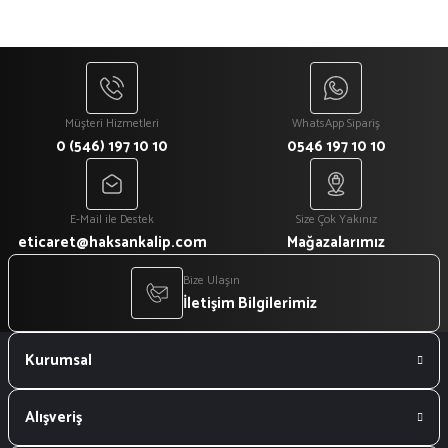
Müşteri Hizmetleri
WhatsApp Sipariş
0 (546) 197 10 10
0546 197 10 10
E-Mail ile Destek
Size Çok Yakınız
eticaret@haksankalip.com
Mağazalarımız
Bize Ulaşın
İletişim Bilgilerimiz
Kurumsal
Alışveriş