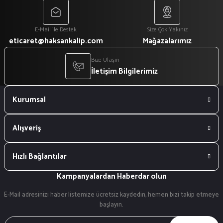
E-Mail ile Destek
Size Çok Yakınız
eticaret@haksankalip.com
Mağazalarımız
Bize Ulaşın
İletişim Bilgilerimiz
Kurumsal
Alışveriş
Hızlı Bağlantılar
Kampanyalardan Haberdar olun
E-Mail adresinizi haber listemize ücretsiz kaydedin, hemen bizi takip etmeye
başlayın.