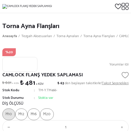
Torna Ayna Flanşları
Anasayfa
Tezgah Aksesuarları
Torna Aynaları
Torna Ayna Flanşları
CAMLOC
%20
Yorumlar (0)
CAMLOCK FLANŞ YEDEK SAPLAMASI
₺ 481
₺ 601
₺ 63
den başlayan taksitlerle!
Taksit Seçenekleri
+ KDV
+ KDV
Stok Kodu
TM-Y.TM466-
Stok Durumu
Stokta var
DİŞ ÖLÇÜSÜ
M10
M12
M16
M20