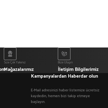
Size Çok Yakınız
Bize Ulaşın
com
Mağazalarımız
İletişim Bilgilerimiz
Kampanyalardan Haberdar olun
E-Mail adresinizi haber listemize ücretsiz
kaydedin, hemen bizi takip etmeye
başlayın.