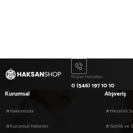
Müşteri Hizmetleri
0 (546) 197 10 10
Kurumsal
Alışveriş
Hakkımızda
Mesafeli S
Kurumsal Haberler
Gizlilik ve