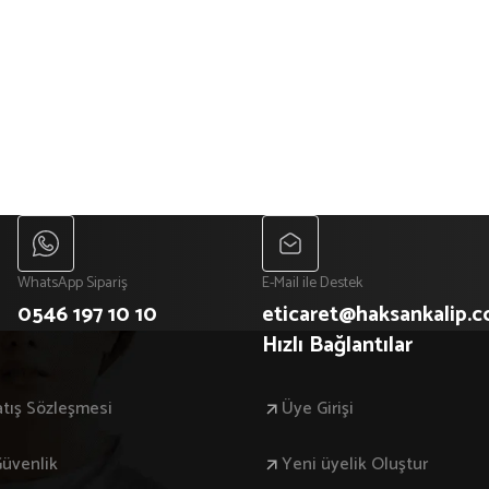
WhatsApp Sipariş
E-Mail ile Destek
0546 197 10 10
eticaret@haksankalip.
Hızlı Bağlantılar
atış Sözleşmesi
Üye Girişi
 Güvenlik
Yeni üyelik Oluştur