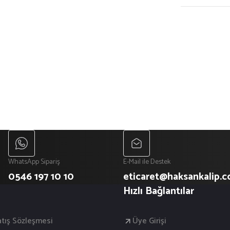
WhatsApp Sipariş
E-Mail ile Destek
0546 197 10 10
eticaret@haksankalip.
Hızlı Bağlantılar
atış Sözleşmesi
Üye Girişi