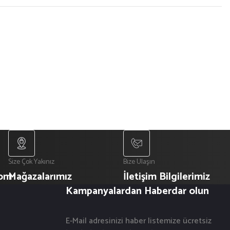
Size Çok Yakınız
Bize Ulaşın
com
Mağazalarımız
İletişim Bilgilerimiz
Kampanyalardan Haberdar olun
E-Mail adresinizi haber listemize ücretsiz