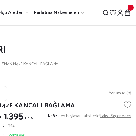
lçü Aletleri
Parlatma Malzemeleri
RI
İZMAK M42F KANCALI BAĞLAMA
Yorumlar (0)
M42F KANCALI BAĞLAMA
 1.395
₺ 182
den başlayan taksitlerle!
Taksit Seçenekleri
+ KDV
M42F
Stokta var