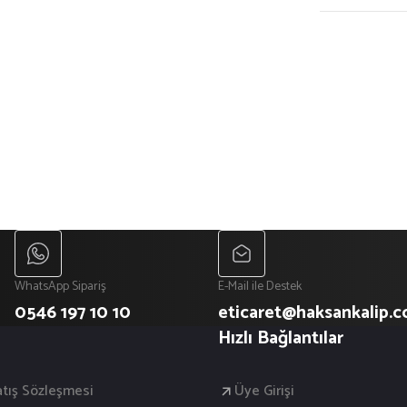
WhatsApp Sipariş
E-Mail ile Destek
0546 197 10 10
eticaret@haksankalip.
Hızlı Bağlantılar
atış Sözleşmesi
Üye Girişi