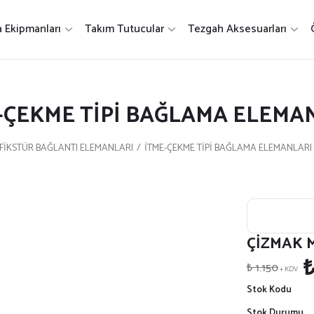
 Ekipmanları
Takım Tutucular
Tezgah Aksesuarları
-ÇEKME TİPİ BAĞLAMA ELEMA
FİKSTÜR BAĞLANTI ELEMANLARI
İTME-ÇEKME TİPİ BAĞLAMA ELEMANLARI
ÇİZMAK 
₺
₺ 1.150
+ KDV
Stok Kodu
Stok Durumu