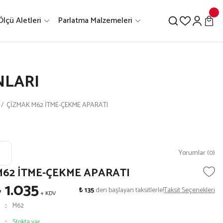
Ölçü Aletleri
Parlatma Malzemeleri
NLARI
ÇİZMAK M62 İTME-ÇEKME APARATI
Yorumlar (0)
M62 İTME-ÇEKME APARATI
 1.035
₺ 135
den başlayan taksitlerle!
Taksit Seçenekleri
+ KDV
M62
Stokta var