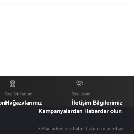
Size Çok Yakınız
Bize Ulaşın
com
Mağazalarımız
İletişim Bilgilerimiz
Kampanyalardan Haberdar olun
E-Mail adresinizi haber listemize ücretsiz