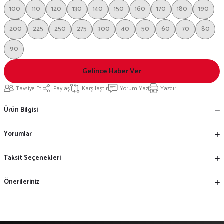
100
110
120
130
140
150
160
170
180
190
200
225
250
275
300
40
50
60
70
80
90
Gelince Haber Ver
Tavsiye Et
Paylaş
Karşılaştır
Yorum Yaz
Yazdır
Ürün Bilgisi
Yorumlar
Taksit Seçenekleri
Önerileriniz