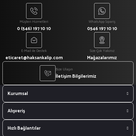
Müşteri Hizmetleri
WhatsApp Sipariş
0 (546) 197 10 10
0546 197 10 10
E-Mail ile Destek
Size Çok Yakınız
eticaret@haksankalip.com
Mağazalarımız
Bize Ulaşın
İletişim Bilgilerimiz
Kurumsal
Alışveriş
Hızlı Bağlantılar