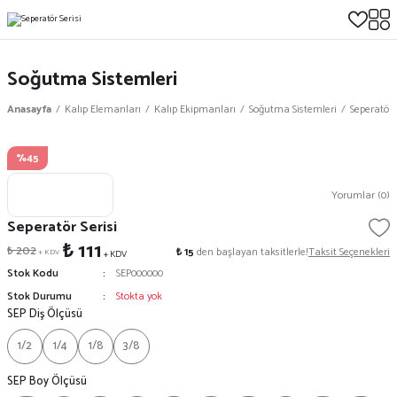
Soğutma Sistemleri
Anasayfa
Kalıp Elemanları
Kalıp Ekipmanları
Soğutma Sistemleri
Seperatör S
%45
Yorumlar (0)
Seperatör Serisi
₺ 111
₺ 202
₺ 15
den başlayan taksitlerle!
Taksit Seçenekleri
+ KDV
+ KDV
Stok Kodu
SEP000000
Stok Durumu
Stokta yok
SEP Diş Ölçüsü
1/2
1/4
1/8
3/8
SEP Boy Ölçüsü