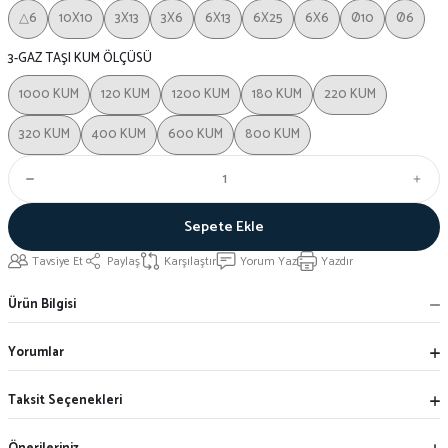
△6
10X10
3X13
3X6
6X13
6X25
6X6
Ø10
Ø6
3-GAZ TAŞI KUM ÖLÇÜSÜ
1000 KUM
120 KUM
1200 KUM
180 KUM
220 KUM
320 KUM
400 KUM
600 KUM
800 KUM
Sepete Ekle
Tavsiye Et
Paylaş
Karşılaştır
Yorum Yaz
Yazdır
Ürün Bilgisi
Yorumlar
Taksit Seçenekleri