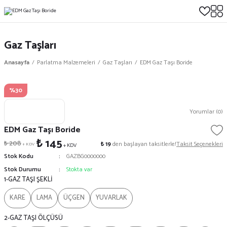
Gaz Taşları
Anasayfa
Parlatma Malzemeleri
Gaz Taşları
EDM Gaz Taşı Boride
%30
Yorumlar (0)
EDM Gaz Taşı Boride
₺ 145
₺ 208
₺ 19
den başlayan taksitlerle!
Taksit Seçenekleri
+ KDV
+ KDV
Stok Kodu
GAZBG0000000
Stok Durumu
Stokta var
1-GAZ TAŞI ŞEKLİ
KARE
LAMA
ÜÇGEN
YUVARLAK
2-GAZ TAŞI ÖLÇÜSÜ