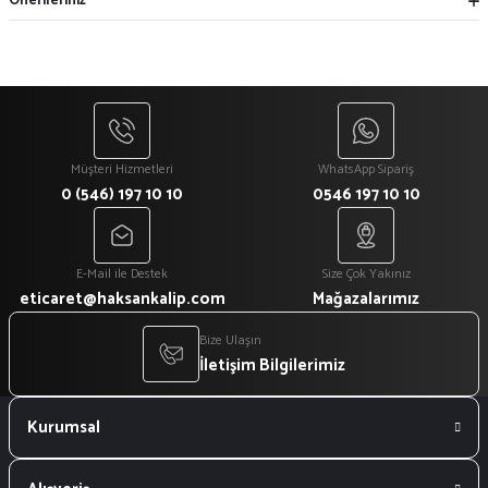
Önerileriniz
Müşteri Hizmetleri
WhatsApp Sipariş
0 (546) 197 10 10
0546 197 10 10
E-Mail ile Destek
Size Çok Yakınız
eticaret@haksankalip.com
Mağazalarımız
Bize Ulaşın
İletişim Bilgilerimiz
Kurumsal