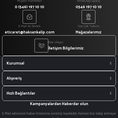
Müşteri Hizmetleri
WhatsApp Sipariş
0 (546) 197 10 10
0546 197 10 10
E-Mail ile Destek
Size Çok Yakınız
eticaret@haksankalip.com
Mağazalarımız
Bize Ulaşın
İletişim Bilgilerimiz
Kurumsal
Alışveriş
Hızlı Bağlantılar
Kampanyalardan Haberdar olun
E-Mail adresinizi haber listemize ücretsiz kaydedin, hemen bizi takip etmeye