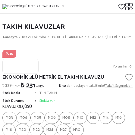
TAKIM KILAVUZLAR
Anasayfa
Kesici Takımlar
HSS KESİCİ TAKIMLAR
KILAVUZ ÇEŞİTLERİ
TAKIM K
%30
Yorumlar (0)
EKONOMİK 3LÜ METRİK EL TAKIM KILAVUZU
₺ 231
₺ 329
₺ 30
den başlayan taksitlerle!
Taksit Seçenekleri
+ KDV
+ KDV
Stok Kodu
TLH-TAKIM
Stok Durumu
Stokta var
KLAVUZ ÖLÇÜSÜ
M03
M04
M05
M06
M08
M10
M12
M14
M16
M18
M20
M22
M24
M27
M30