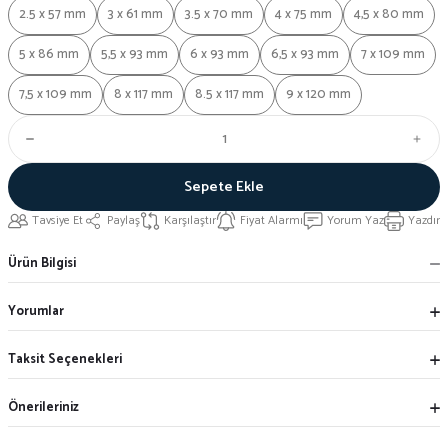
2.5 x 57 mm
3 x 61 mm
3.5 x 70 mm
4 x 75 mm
4,5 x 80 mm
5 x 86 mm
5,5 x 93 mm
6 x 93 mm
6,5 x 93 mm
7 x 109 mm
7,5 x 109 mm
8 x 117 mm
8.5 x 117 mm
9 x 120 mm
Sepete Ekle
Tavsiye Et
Paylaş
Karşılaştır
Fiyat Alarmı
Yorum Yaz
Yazdır
Ürün Bilgisi
Yorumlar
Taksit Seçenekleri
Önerileriniz