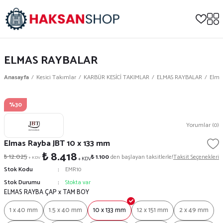
ELMAS RAYBALAR
Anasayfa
Kesici Takımlar
KARBÜR KESİCİ TAKIMLAR
ELMAS RAYBALAR
Elma
%30
Yorumlar (0)
Elmas Rayba JBT 10 x 133 mm
₺ 8.418
₺ 12.025
₺ 1.100
den başlayan taksitlerle!
Taksit Seçenekleri
+ KDV
+ KDV
Stok Kodu
EMR10
Stok Durumu
Stokta var
ELMAS RAYBA ÇAP x TAM BOY
1 x 40 mm
1.5 x 40 mm
10 x 133 mm
12 x 151 mm
2 x 49 mm