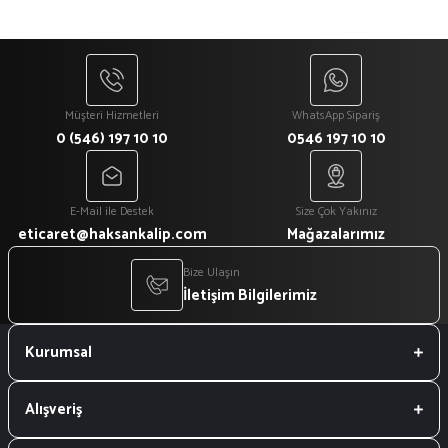
Müşteri Hizmetleri
WhatsApp Sipariş
0 (546) 197 10 10
0546 197 10 10
E-Mail ile Destek
Size Çok Yakınız
eticaret@haksankalip.com
Mağazalarımız
Bize Ulaşın
İletişim Bilgilerimiz
Kurumsal
Alışveriş