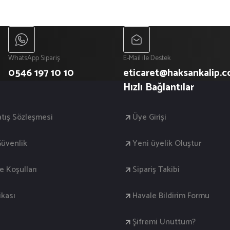
WhatsApp Sipariş
E-Mail ile Destek
0546 197 10 10
eticaret@haksankalip.
Hızlı Bağlantılar
atış Sözleşmesi
Üye Girişi
 Güvenlik
Yeni üyelik Oluştur
de Koşulları
Sipariş Takibi
ikası
Havale Bildirim Formu
Şifremi Unuttum?