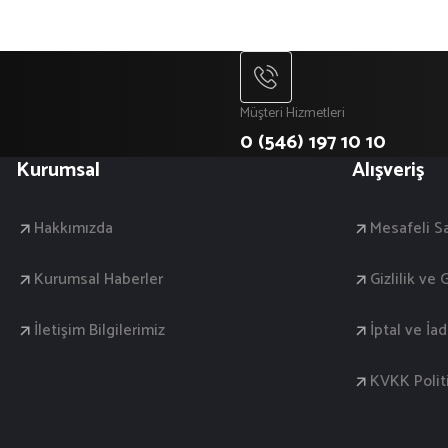
Müşteri Hizmetleri
0 (546) 197 10 10
Kurumsal
Alışveriş
Hakkımızda
Mesafeli S
Kurumsal Haberler
Gizlilik ve
İletişim Bilgilerimiz
İptal ve İa
KVKK Polit