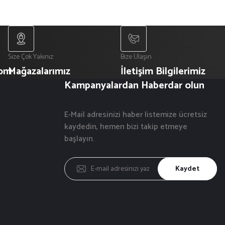
Size Çok Yakınız
Bize Ulaşın
com
Mağazalarımız
İletişim Bilgilerimiz
Kampanyalardan Haberdar olun
E-Mail adresinizi haber listemize ücretsiz
kaydedin, hemen bizi takip etmeye
başlayın.
Kaydet