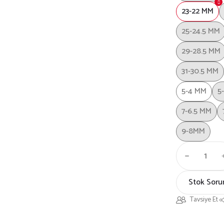
23-22 MM
25-24.5 MM
29-28.5 MM
31-30.5 MM
5-4 MM
5
7-6.5 MM
9-8MM
Stok Soru
Tavsiye Et