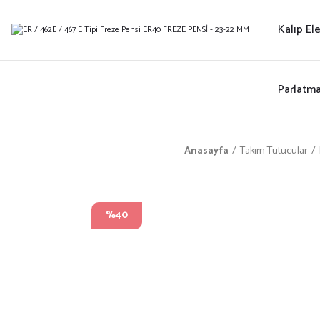
Kalıp El
Parlatm
Anasayfa
Takım Tutucular
%40