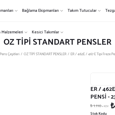
emanları
Bağlama Ekipmanları
Takım Tutucular
Tezga
a Malzemeleri
Kesici Takımlar
OZ TİPİ STANDART PENSLER
Pens Çeşitleri
OZ TİPİ STANDART PENSLER
ER / 462E / 467 E Tipi Freze 
ER / 462E
PENSİ - 2
₺
₺ 1.110
+ KDV
Stok Kodu