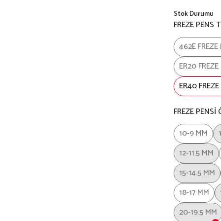
Stok Durumu
FREZE PENS T
462E FREZE
ER20 FREZE
ER40 FREZE
FREZE PENSİ
10-9 MM
12-11.5 MM
15-14.5 MM
18-17 MM
20-19.5 MM