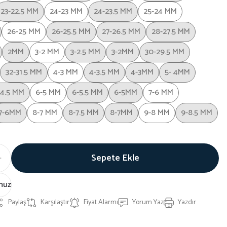
23-22.5 MM
24-23 MM
24-23.5 MM
25-24 MM
26-25 MM
26-25.5 MM
27-26.5 MM
28-27.5 MM
2MM
3-2 MM
3-2.5 MM
3-2MM
30-29.5 MM
32-31.5 MM
4-3 MM
4-3.5 MM
4-3MM
5- 4MM
-4.5 MM
6-5 MM
6-5.5 MM
6-5MM
7-6 MM
7-6MM
8-7 MM
8-7.5 MM
8-7MM
9-8 MM
9-8.5 MM
Sepete Ekle
nuz
Paylaş
Karşılaştır
Fiyat Alarmı
Yorum Yaz
Yazdır