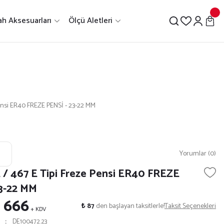
h Aksesuarları
Ölçü Aletleri
Pensi ER40 FREZE PENSİ - 23-22 MM
Yorumlar (0)
 / 467 E Tipi Freze Pensi ER40 FREZE
3-22 MM
 666
₺ 87
den başlayan taksitlerle!
Taksit Seçenekleri
+ KDV
DE100472.23