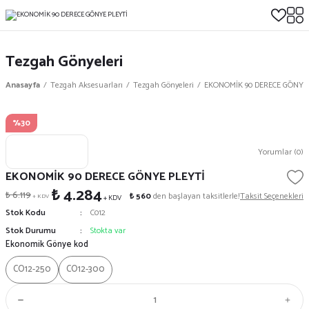
Tezgah Gönyeleri
Anasayfa
Tezgah Aksesuarları
Tezgah Gönyeleri
EKONOMİK 90 DERECE GÖNYE 
%30
Yorumlar (0)
EKONOMİK 90 DERECE GÖNYE PLEYTİ
₺ 4.284
₺ 6.119
₺ 560
den başlayan taksitlerle!
Taksit Seçenekleri
+ KDV
+ KDV
Stok Kodu
C012
Stok Durumu
Stokta var
Ekonomik Gönye kod
CO12-250
CO12-300