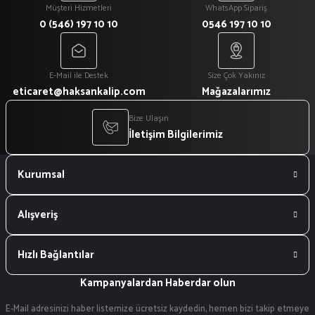
Müşteri Hizmetleri
WhatsApp Sipariş
0 (546) 197 10 10
0546 197 10 10
E-Mail ile Destek
Size Çok Yakınız
eticaret@haksankalip.com
Mağazalarımız
Bize Ulaşın
İletişim Bilgilerimiz
Kurumsal
Alışveriş
Hızlı Bağlantılar
Kampanyalardan Haberdar olun
E-Mail adresinizi haber listemize ücretsiz kaydedin, hemen bizi takip etmeye