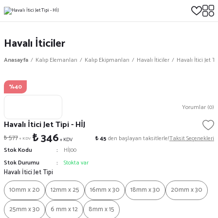
Havalı İticiler
Anasayfa
Kalıp Elemanları
Kalıp Ekipmanları
Havalı İticiler
Havalı İtici Jet Ti
%40
Yorumlar (0)
Havalı İtici Jet Tipi - HİJ
₺ 346
₺ 577
₺ 45
den başlayan taksitlerle!
Taksit Seçenekleri
+ KDV
+ KDV
Stok Kodu
HİJ00
Stok Durumu
Stokta var
Havalı İtici Jet Tipi
10mm x 20
12mm x 25
16mm x 30
18mm x 30
20mm x 30
25mm x 30
6 mm x 12
8mm x 15