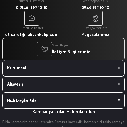
Müşteri Hizmetleri
WhatsApp Sipariş
0 (546) 197 10 10
0546 197 10 10
E-Mail ile Destek
Size Çok Yakınız
eticaret@haksankalip.com
Mağazalarımız
Bize Ulaşın
İletişim Bilgilerimiz
Kurumsal
Alışveriş
Hızlı Bağlantılar
Kampanyalardan Haberdar olun
E-Mail adresinizi haber listemize ücretsiz kaydedin, hemen bizi takip etmeye