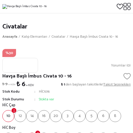
Civatalar
Anasayfa
Kalıp Elemanları
Civatalar
Havşa Başlı İmbus Civata 10 - 16
%30
Yorumlar (0)
Havşa Başlı İmbus Civata 10 - 16
₺ 6
₺ 9
₺ 1
den başlayan taksitlerle!
Taksit Seçenekleri
+ KDV
+ KDV
Stok Kodu
HİC1016
Stok Durumu
Stokta var
HİC Çap
10
12
14
16
20
3
4
5
6
8
HİC Boy