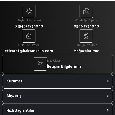
Müşteri Hizmetleri
WhatsApp Sipariş
0 (546) 197 10 10
0546 197 10 10
E-Mail ile Destek
Size Çok Yakınız
eticaret@haksankalip.com
Mağazalarımız
Bize Ulaşın
İletişim Bilgilerimiz
Kurumsal
Alışveriş
Hızlı Bağlantılar