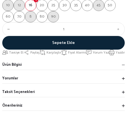
10
12
16
20
25
30
35
40
45
50
60
70
8
80
90
Sepete Ekle
Tavsiye Et
Paylaş
Karşılaştır
Fiyat Alarmı
Yorum Yaz
Yazdır
Ürün Bilgisi
Yorumlar
Taksit Seçenekleri
Önerileriniz