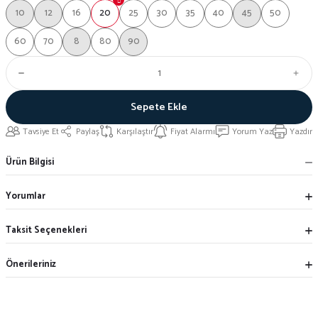
10
12
16
20
25
30
35
40
45
50
60
70
8
80
90
Sepete Ekle
Tavsiye Et
Paylaş
Karşılaştır
Fiyat Alarmı
Yorum Yaz
Yazdır
Ürün Bilgisi
Yorumlar
Taksit Seçenekleri
Önerileriniz