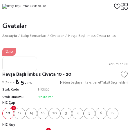
Civatalar
Anasayfa
Kalıp Elemanları
Civatalar
Havşa Başlı İmbus Civata 10 - 20
%30
Yorumlar (0)
Havşa Başlı İmbus Civata 10 - 20
₺ 5
₺ 7
₺ 1
den başlayan taksitlerle!
Taksit Seçenekleri
+ KDV
+ KDV
Stok Kodu
HİC1020
Stok Durumu
Stokta var
HİC Çap
10
12
14
16
20
3
4
5
6
8
HİC Boy