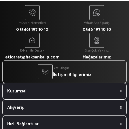
Müşteri Hizmetleri
WhatsApp Sipariş
0 (546) 197 10 10
0546 197 10 10
E-Mail ile Destek
Size Çok Yakınız
eticaret@haksankalip.com
Mağazalarımız
Bize Ulaşın
İletişim Bilgilerimiz
Kurumsal
Alışveriş
Hızlı Bağlantılar