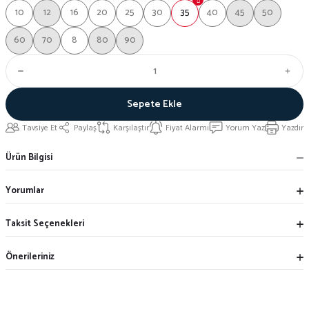
10
12
16
20
25
30
35
40
45
50
60
70
8
80
90
Sepete Ekle
Tavsiye Et
Paylaş
Karşılaştır
Fiyat Alarmı
Yorum Yaz
Yazdır
Ürün Bilgisi
Yorumlar
Taksit Seçenekleri
Önerileriniz