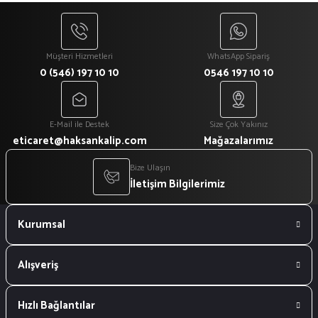
Müşteri Hizmetleri
WhatsApp Sipariş
0 (546) 197 10 10
0546 197 10 10
E-Mail ile Destek
Size Çok Yakınız
eticaret@haksankalip.com
Mağazalarımız
Bize Ulaşın
İletişim Bilgilerimiz
Kurumsal
Alışveriş
Hızlı Bağlantılar