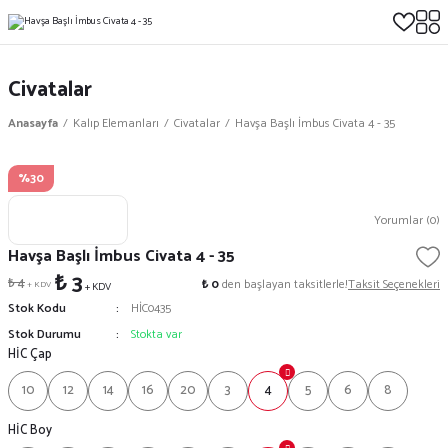
Civatalar
Anasayfa
Kalıp Elemanları
Civatalar
Havşa Başlı İmbus Civata 4 - 35
%30
Yorumlar (0)
Havşa Başlı İmbus Civata 4 - 35
₺ 3
₺ 4
₺ 0
den başlayan taksitlerle!
Taksit Seçenekleri
+ KDV
+ KDV
Stok Kodu
HİC0435
Stok Durumu
Stokta var
HİC Çap
10
12
14
16
20
3
4
5
6
8
HİC Boy