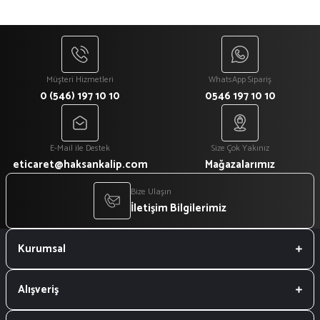
Müşteri Hizmetleri
WhatsApp Sipariş
0 (546) 197 10 10
0546 197 10 10
E-Mail ile Destek
Size Çok Yakınız
eticaret@haksankalip.com
Mağazalarımız
Bize Ulaşın
İletişim Bilgilerimiz
Kurumsal
Alışveriş