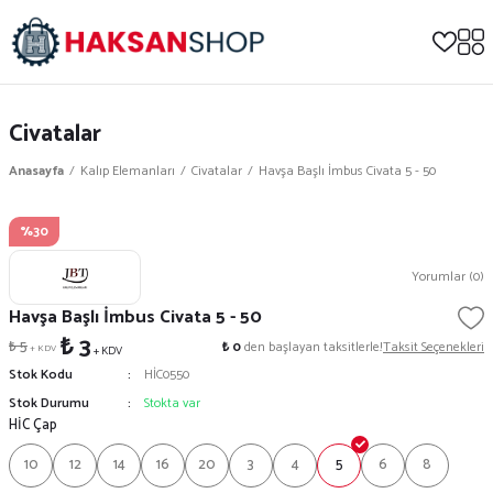
Civatalar
Anasayfa
Kalıp Elemanları
Civatalar
Havşa Başlı İmbus Civata 5 - 50
%30
Yorumlar (0)
Havşa Başlı İmbus Civata 5 - 50
₺ 3
₺ 5
₺ 0
den başlayan taksitlerle!
Taksit Seçenekleri
+ KDV
+ KDV
Stok Kodu
HİC0550
Stok Durumu
Stokta var
HİC Çap
10
12
14
16
20
3
4
5
6
8