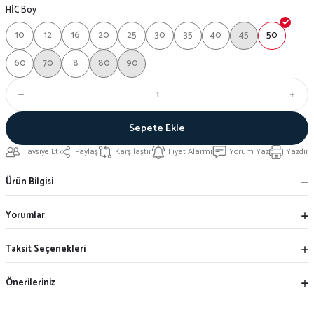
HİC Boy
10
12
16
20
25
30
35
40
45
50
60
70
8
80
90
Sepete Ekle
Tavsiye Et
Paylaş
Karşılaştır
Fiyat Alarmı
Yorum Yaz
Yazdır
Ürün Bilgisi
Yorumlar
Taksit Seçenekleri
Önerileriniz