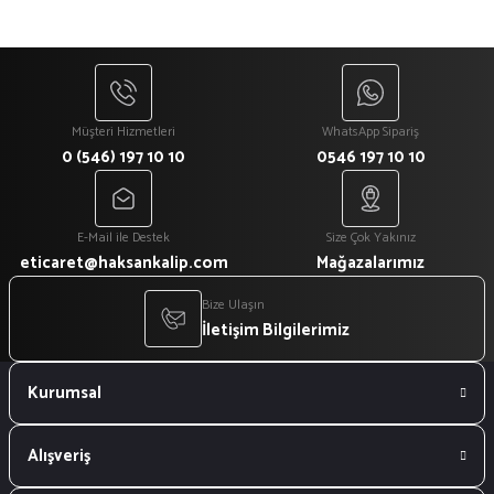
Müşteri Hizmetleri
WhatsApp Sipariş
0 (546) 197 10 10
0546 197 10 10
E-Mail ile Destek
Size Çok Yakınız
eticaret@haksankalip.com
Mağazalarımız
Bize Ulaşın
İletişim Bilgilerimiz
Kurumsal
Alışveriş