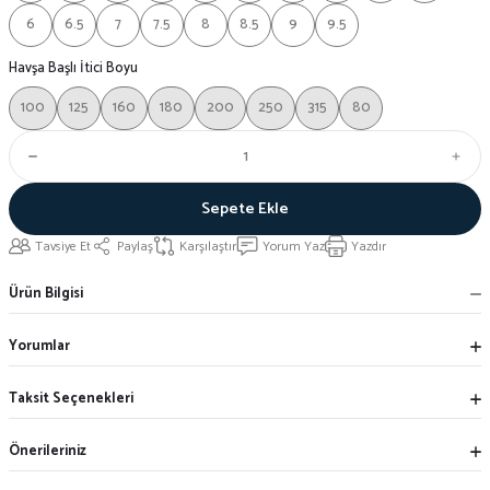
6
6.5
7
7.5
8
8.5
9
9.5
Havşa Başlı İtici Boyu
100
125
160
180
200
250
315
80
Sepete Ekle
Tavsiye Et
Paylaş
Karşılaştır
Yorum Yaz
Yazdır
Ürün Bilgisi
Yorumlar
Taksit Seçenekleri
Önerileriniz