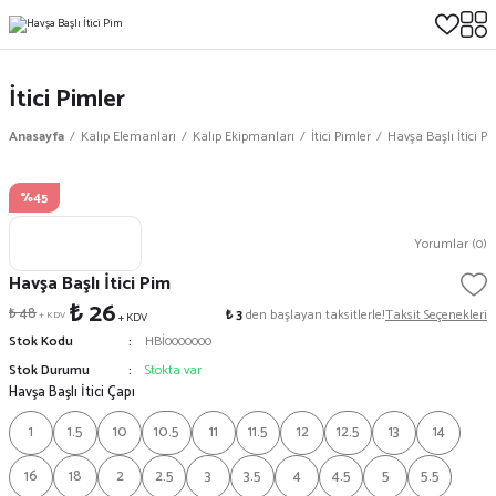
İtici Pimler
Anasayfa
Kalıp Elemanları
Kalıp Ekipmanları
İtici Pimler
Havşa Başlı İtici P
%45
Yorumlar (0)
Havşa Başlı İtici Pim
₺ 26
₺ 48
₺ 3
den başlayan taksitlerle!
Taksit Seçenekleri
+ KDV
+ KDV
Stok Kodu
HBİ0000000
Stok Durumu
Stokta var
Havşa Başlı İtici Çapı
1
1.5
10
10.5
11
11.5
12
12.5
13
14
16
18
2
2.5
3
3.5
4
4.5
5
5.5