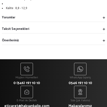
Kalite :
8,8 - 12,9
Yorumlar
Taksit Seçenekleri
Önerileriniz
Müşteri Hizmetleri
WhatsApp Sipariş
0 (546) 197 10 10
0546 197 10 10
E-Mail ile Destek
Size Çok Yakınız
eticaret@haksankalip.com
Mağazalarımız