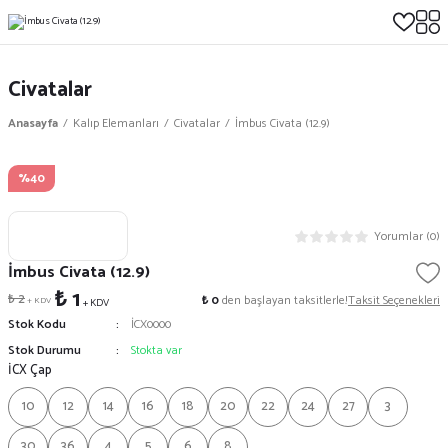
Civatalar
Anasayfa
Kalıp Elemanları
Civatalar
İmbus Civata (12.9)
%40
Yorumlar (0)
İmbus Civata (12.9)
₺ 1
₺ 2
₺ 0
den başlayan taksitlerle!
Taksit Seçenekleri
+ KDV
+ KDV
Stok Kodu
İCX0000
Stok Durumu
Stokta var
İCX Çap
10
12
14
16
18
20
22
24
27
3
30
36
4
5
6
8