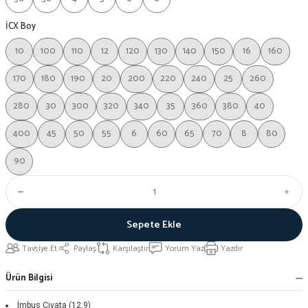
İCX Boy
10
100
110
12
120
130
140
150
16
160
170
180
190
20
200
220
240
25
260
280
30
300
320
340
35
360
380
40
400
45
50
55
6
60
65
70
8
80
90
Sepete Ekle
Tavsiye Et
Paylaş
Karşılaştır
Yorum Yaz
Yazdır
Ürün Bilgisi
İmbus Civata (12.9)