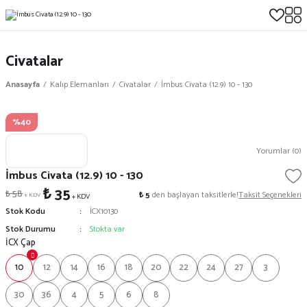
Civatalar
Anasayfa
Kalıp Elemanları
Civatalar
İmbus Civata (12.9) 10 - 130
%40
Yorumlar (0)
İmbus Civata (12.9) 10 - 130
₺ 35
₺ 58
₺ 5
den başlayan taksitlerle!
Taksit Seçenekleri
+ KDV
+ KDV
Stok Kodu
İCX10130
Stok Durumu
Stokta var
İCX Çap
10
12
14
16
18
20
22
24
27
3
30
36
4
5
6
8