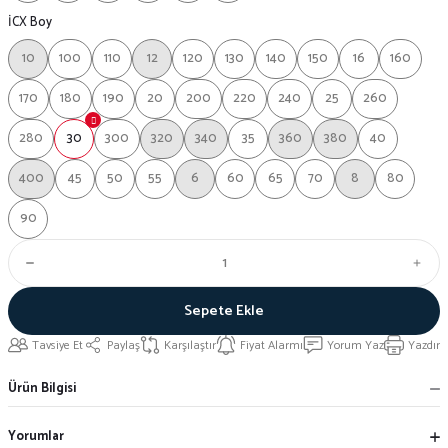
İCX Boy
10
100
110
12
120
130
140
150
16
160
170
180
190
20
200
220
240
25
260
280
30
300
320
340
35
360
380
40
400
45
50
55
6
60
65
70
8
80
90
Sepete Ekle
Tavsiye Et
Paylaş
Karşılaştır
Fiyat Alarmı
Yorum Yaz
Yazdır
Ürün Bilgisi
Yorumlar