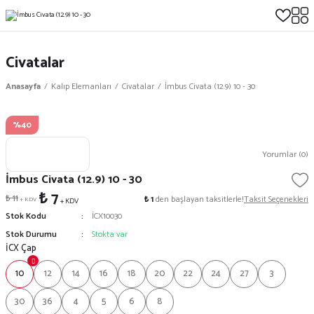
Civatalar
Anasayfa
Kalıp Elemanları
Civatalar
İmbus Civata (12.9) 10 - 30
%40
Yorumlar (0)
İmbus Civata (12.9) 10 - 30
₺ 7
₺ 11
₺ 1
den başlayan taksitlerle!
Taksit Seçenekleri
+ KDV
+ KDV
Stok Kodu
İCX10030
Stok Durumu
Stokta var
İCX Çap
10
12
14
16
18
20
22
24
27
3
30
36
4
5
6
8