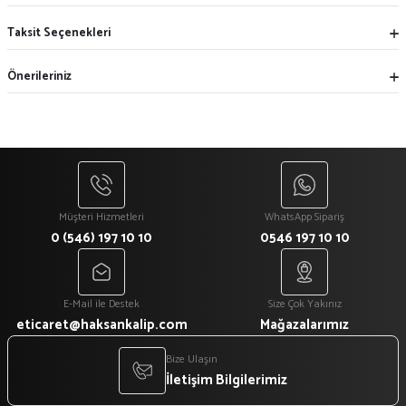
Taksit Seçenekleri
Önerileriniz
Müşteri Hizmetleri
WhatsApp Sipariş
0 (546) 197 10 10
0546 197 10 10
E-Mail ile Destek
Size Çok Yakınız
eticaret@haksankalip.com
Mağazalarımız
Bize Ulaşın
İletişim Bilgilerimiz