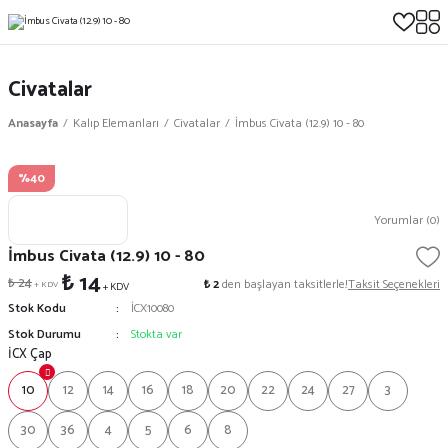
Civatalar
Anasayfa
Kalıp Elemanları
Civatalar
İmbus Civata (12.9) 10 - 80
%40
Yorumlar (0)
İmbus Civata (12.9) 10 - 80
₺ 14
₺ 24
₺ 2
den başlayan taksitlerle!
Taksit Seçenekleri
+ KDV
+ KDV
Stok Kodu
İCX10080
Stok Durumu
Stokta var
İCX Çap
10
12
14
16
18
20
22
24
27
3
30
36
4
5
6
8