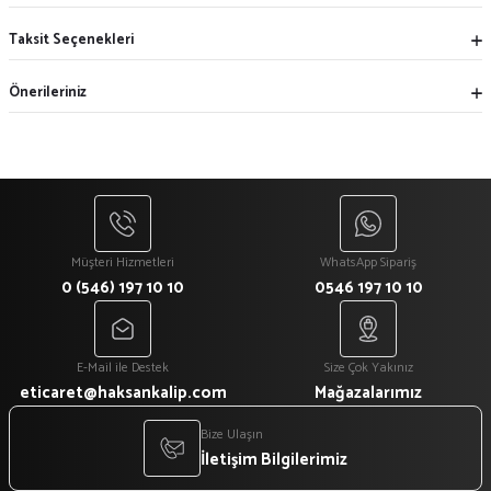
Taksit Seçenekleri
Önerileriniz
Müşteri Hizmetleri
WhatsApp Sipariş
0 (546) 197 10 10
0546 197 10 10
E-Mail ile Destek
Size Çok Yakınız
eticaret@haksankalip.com
Mağazalarımız
Bize Ulaşın
İletişim Bilgilerimiz