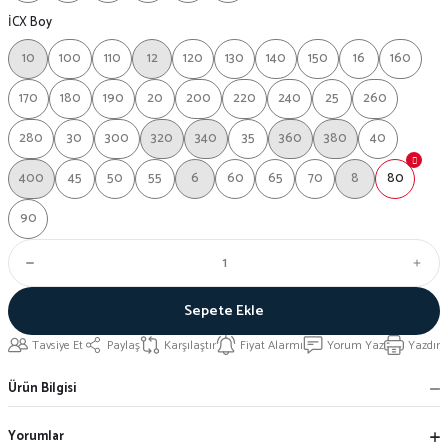
İCX Boy
10
100
110
12
120
130
140
150
16
160
170
180
190
20
200
220
240
25
260
280
30
300
320
340
35
360
380
40
400
45
50
55
6
60
65
70
8
80
90
Sepete Ekle
Tavsiye Et
Paylaş
Karşılaştır
Fiyat Alarmı
Yorum Yaz
Yazdır
Ürün Bilgisi
Yorumlar