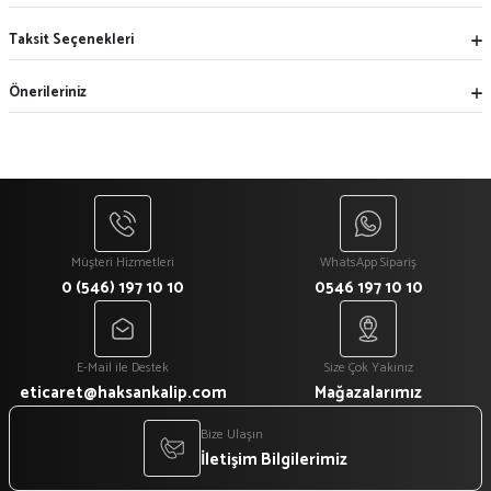
Taksit Seçenekleri
Önerileriniz
Müşteri Hizmetleri
WhatsApp Sipariş
0 (546) 197 10 10
0546 197 10 10
E-Mail ile Destek
Size Çok Yakınız
eticaret@haksankalip.com
Mağazalarımız
Bize Ulaşın
İletişim Bilgilerimiz