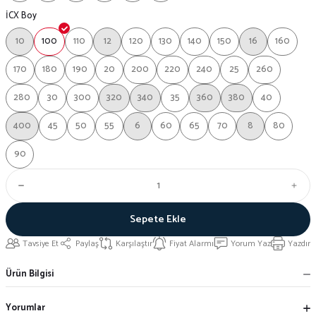
İCX Boy
10
100
110
12
120
130
140
150
16
160
170
180
190
20
200
220
240
25
260
280
30
300
320
340
35
360
380
40
400
45
50
55
6
60
65
70
8
80
90
Sepete Ekle
Tavsiye Et
Paylaş
Karşılaştır
Fiyat Alarmı
Yorum Yaz
Yazdır
Ürün Bilgisi
Yorumlar