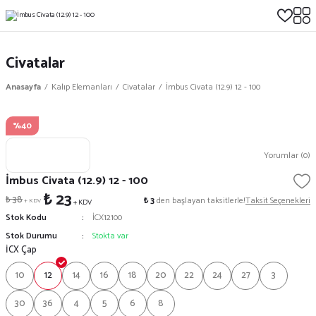
Civatalar
Anasayfa
Kalıp Elemanları
Civatalar
İmbus Civata (12.9) 12 - 100
%40
Yorumlar (0)
İmbus Civata (12.9) 12 - 100
₺ 23
₺ 38
₺ 3
den başlayan taksitlerle!
Taksit Seçenekleri
+ KDV
+ KDV
Stok Kodu
İCX12100
Stok Durumu
Stokta var
İCX Çap
10
12
14
16
18
20
22
24
27
3
30
36
4
5
6
8