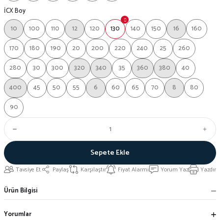
İCX Boy
10
100
110
12
120
130
140
150
16
160
170
180
190
20
200
220
240
25
260
280
30
300
320
340
35
360
380
40
400
45
50
55
6
60
65
70
8
80
90
Sepete Ekle
Tavsiye Et
Paylaş
Karşılaştır
Fiyat Alarmı
Yorum Yaz
Yazdır
Ürün Bilgisi
Yorumlar