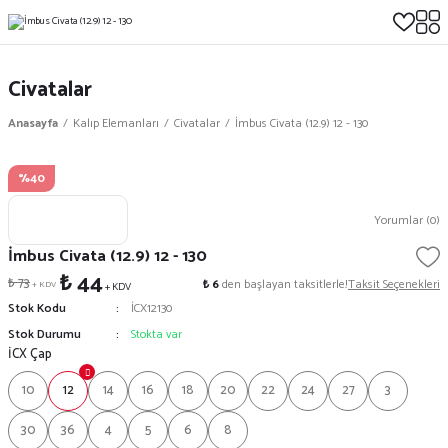
Civatalar
Anasayfa
Kalıp Elemanları
Civatalar
İmbus Civata (12.9) 12 - 130
%40
Yorumlar (0)
İmbus Civata (12.9) 12 - 130
₺ 44
₺ 73
₺ 6
den başlayan taksitlerle!
Taksit Seçenekleri
+ KDV
+ KDV
Stok Kodu
İCX12130
Stok Durumu
Stokta var
İCX Çap
10
12
14
16
18
20
22
24
27
3
30
36
4
5
6
8