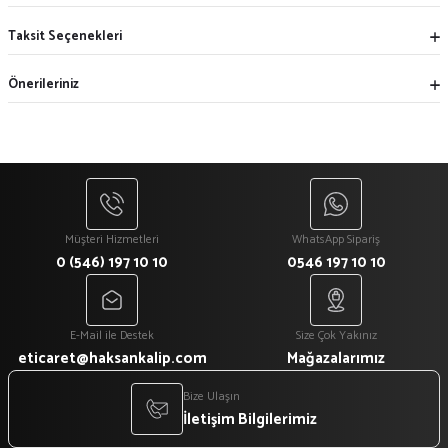
Taksit Seçenekleri
Önerileriniz
Müşteri Hizmetleri
WhatsApp Sipariş
0 (546) 197 10 10
0546 197 10 10
E-Mail ile Destek
Size Çok Yakınız
eticaret@haksankalip.com
Mağazalarımız
Bize Ulaşın
İletişim Bilgilerimiz