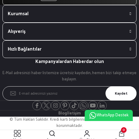
Kurumsal
Alışveriş
Hızlı Bağlantılar
Kampanyalardan Haberdar olun
E-Mail adresinizi haber listemize ücretsiz kaydedin, hemen bizi takip etmeye
başlayın.
Kaydet
Blog
İletişim
WhatsApp Destek
© Tüm Hakları Saklıdır. Kredi kartı bilgileriniz 256bit SSL sertifikası ile
korunmaktadır.
0
ideasoft
ile
e-