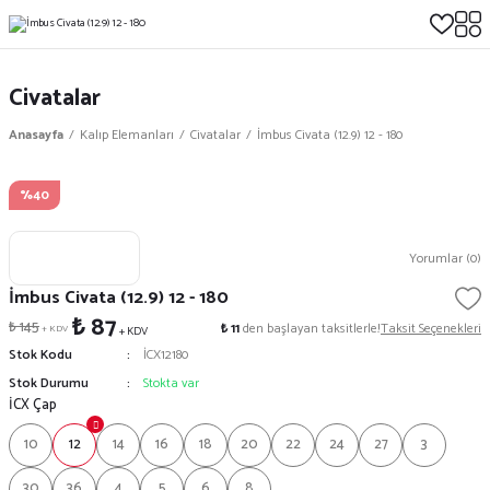
Civatalar
Anasayfa
Kalıp Elemanları
Civatalar
İmbus Civata (12.9) 12 - 180
%40
Yorumlar (0)
İmbus Civata (12.9) 12 - 180
₺ 87
₺ 145
₺ 11
den başlayan taksitlerle!
Taksit Seçenekleri
+ KDV
+ KDV
Stok Kodu
İCX12180
Stok Durumu
Stokta var
İCX Çap
10
12
14
16
18
20
22
24
27
3
30
36
4
5
6
8