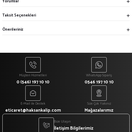
Yorumlar
Taksit Seçenekleri
Önerileriniz
Müşteri Hizmetleri
WhatsApp Sipariş
0 (546) 197 10 10
0546 197 10 10
E-Mail ile Destek
Size Çok Yakınız
eticaret@haksankalip.com
Mağazalarımız
Bize Ulaşın
İletişim Bilgilerimiz