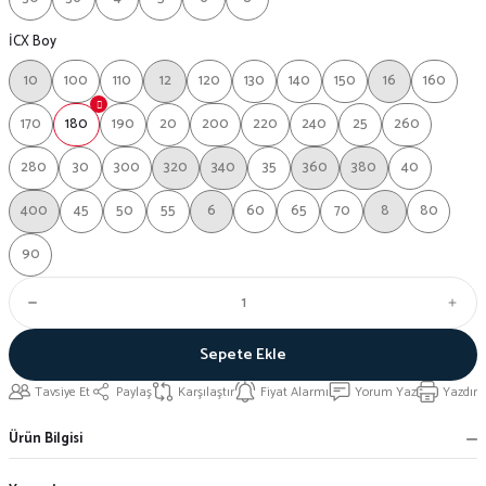
İCX Boy
10
100
110
12
120
130
140
150
16
160
170
180
190
20
200
220
240
25
260
280
30
300
320
340
35
360
380
40
400
45
50
55
6
60
65
70
8
80
90
Sepete Ekle
Tavsiye Et
Paylaş
Karşılaştır
Fiyat Alarmı
Yorum Yaz
Yazdır
Ürün Bilgisi