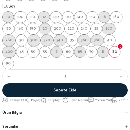
İCX Boy
10
100
110
12
120
130
140
150
16
160
170
180
190
20
200
220
240
25
260
280
30
300
320
340
35
360
380
40
400
45
50
55
6
60
65
70
8
80
90
Sepete Ekle
Tavsiye Et
Paylaş
Karşılaştır
Fiyat Alarmı
Yorum Yaz
Yazdır
Ürün Bilgisi
Yorumlar