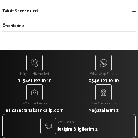
Taksit Seçenekleri
Önerileriniz
Müşteri Hizmetleri
WhatsApp Sipariş
0 (546) 197 10 10
0546 197 10 10
E-Mail ile Destek
Size Çok Yakınız
eticaret@haksankalip.com
Mağazalarımız
Bize Ulaşın
İletişim Bilgilerimiz