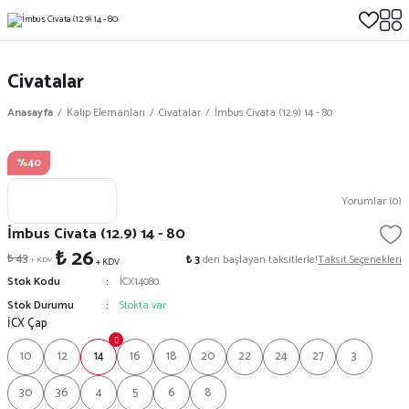
Civatalar
Anasayfa
Kalıp Elemanları
Civatalar
İmbus Civata (12.9) 14 - 80
%40
Yorumlar (0)
İmbus Civata (12.9) 14 - 80
₺ 26
₺ 43
₺ 3
den başlayan taksitlerle!
Taksit Seçenekleri
+ KDV
+ KDV
Stok Kodu
İCX14080
Stok Durumu
Stokta var
İCX Çap
10
12
14
16
18
20
22
24
27
3
30
36
4
5
6
8