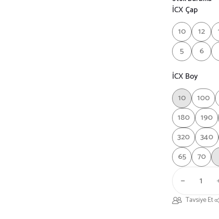
İCX Çap
10
12
5
6
İCX Boy
10
100
180
190
320
340
65
70
Tavsiye Et