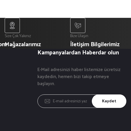
Size Çok Yakınız
Bize Ulaşın
com
Mağazalarımız
İletişim Bilgilerimiz
Kampanyalardan Haberdar olun
E-Mail adresinizi haber listemize ücretsiz
kaydedin, hemen bizi takip etmeye
başlayın.
Kaydet