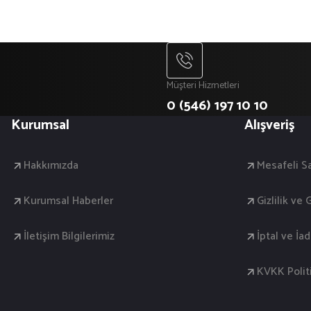
Müşteri Hizmetleri
0 (546) 197 10 10
Kurumsal
Alışveriş
Hakkımızda
Mesafeli S
Kurumsal Haberler
Gizlilik ve
İletişim Bilgilerimiz
İptal ve İa
KVKK Polit