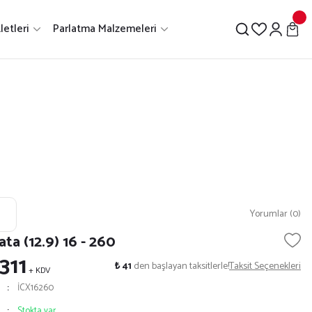
letleri
Parlatma Malzemeleri
Yorumlar (0)
ta (12.9) 16 - 260
 311
₺ 41
den başlayan taksitlerle!
Taksit Seçenekleri
+ KDV
İCX16260
Stokta var