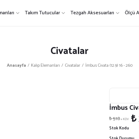
manları
Takım Tutucular
Tezgah Aksesuarları
Ölçü A
Civatalar
Anasayfa
Kalıp Elemanları
Civatalar
İmbus Civata (12.9) 16 - 260
İmbus Civa
₺
₺ 518
+ KDV
Stok Kodu
Stok Durumu