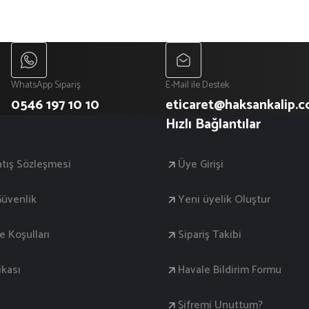
WhatsApp Sipariş
E-Mail ile Destek
0546 197 10 10
eticaret@haksankalip.
Hızlı Bağlantılar
atış Sözleşmesi
Üye Girişi
 Güvenlik
Yeni üyelik Oluştur
de Koşulları
Sipariş Takibi
ikası
Havale Bildirim Formu
Şifremi Unuttum?