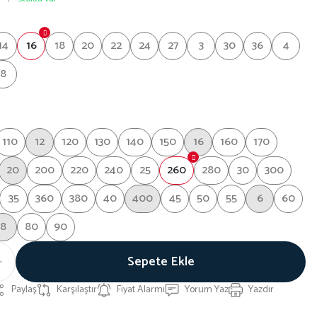
14
16
18
20
22
24
27
3
30
36
4
8
110
12
120
130
140
150
16
160
170
20
200
220
240
25
260
280
30
300
35
360
380
40
400
45
50
55
6
60
8
80
90
Sepete Ekle
Paylaş
Karşılaştır
Fiyat Alarmı
Yorum Yaz
Yazdır