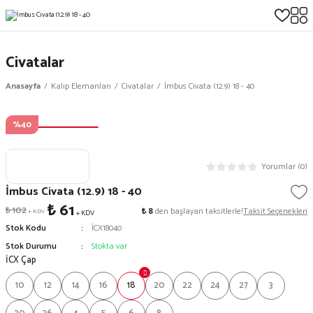
Civatalar
Anasayfa
Kalıp Elemanları
Civatalar
İmbus Civata (12.9) 18 - 40
%40
Yorumlar (0)
İmbus Civata (12.9) 18 - 40
₺ 61
₺ 102
₺ 8
den başlayan taksitlerle!
Taksit Seçenekleri
+ KDV
+ KDV
Stok Kodu
İCX18040
Stok Durumu
Stokta var
İCX Çap
10
12
14
16
18
20
22
24
27
3