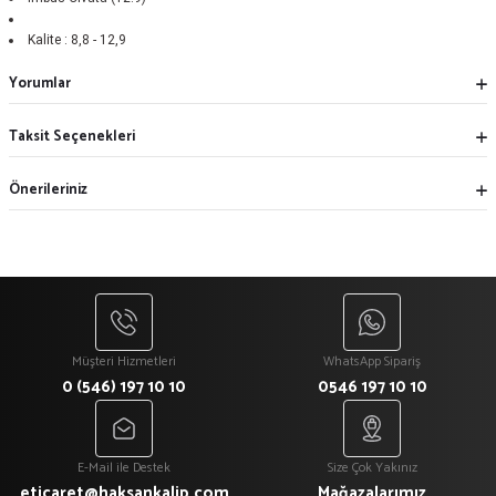
Kalite :
8,8 - 12,9
Yorumlar
Taksit Seçenekleri
Önerileriniz
Müşteri Hizmetleri
WhatsApp Sipariş
0 (546) 197 10 10
0546 197 10 10
E-Mail ile Destek
Size Çok Yakınız
eticaret@haksankalip.com
Mağazalarımız