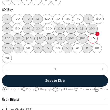
30
36
4
5
6
8
İCX Boy
10
100
110
12
120
130
140
150
16
160
170
180
190
20
200
220
240
25
260
280
30
300
320
340
35
360
380
40
400
45
50
55
6
60
65
70
8
80
90
Sepete Ekle
Tavsiye Et
Paylaş
Karşılaştır
Fiyat Alarmı
Yorum Yaz
Yazdır
Ürün Bilgisi
İmbus Civata (12.9)