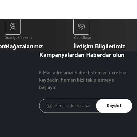
Size Çok Yakınız
Bize Ulaşın
com
Mağazalarımız
İletişim Bilgilerimiz
Kampanyalardan Haberdar olun
E-Mail adresinizi haber listemize ücretsiz
kaydedin, hemen bizi takip etmeye
başlayın.
Kaydet