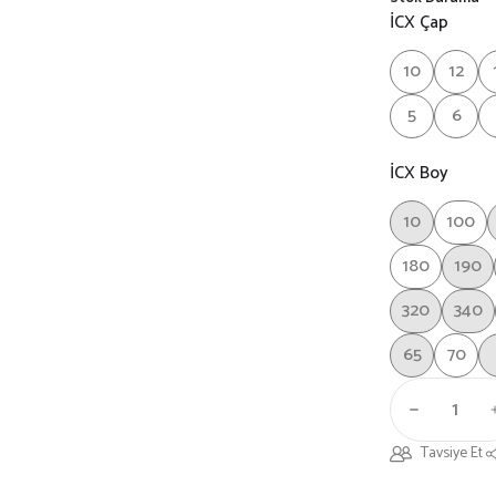
İCX Çap
10
12
5
6
İCX Boy
10
100
180
190
320
340
65
70
Tavsiye Et