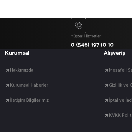
Müşteri Hizmetleri
0 (546) 197 10 10
Kurumsal
Alışveriş
Hakkımızda
Mesafeli S
Kurumsal Haberler
Gizlilik ve
İletişim Bilgilerimiz
İptal ve İa
KVKK Polit