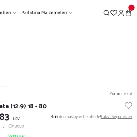
etleri
Parlatma Malzemeleri
Yorumlar (0)
ta (12.9) 18 - 80
 83
₺ 11
den başlayan taksitlerle!
Taksit Seçenekleri
+ KDV
İCX18080
Stokta var