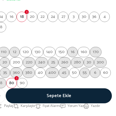
14
16
18
20
22
24
27
3
30
36
4
8
110
12
120
130
140
150
16
160
170
20
200
220
240
25
260
280
30
300
35
360
380
40
400
45
50
55
6
60
8
80
90
Sepete Ekle
Paylaş
Karşılaştır
Fiyat Alarmı
Yorum Yaz
Yazdır