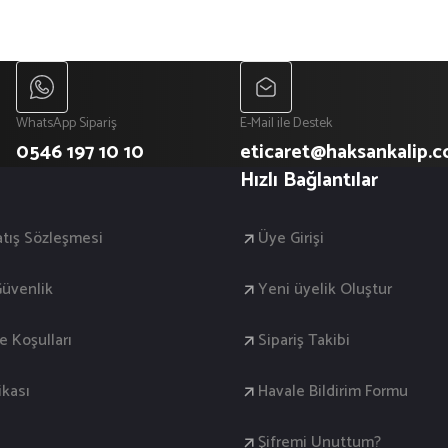
WhatsApp Sipariş
E-Mail ile Destek
0546 197 10 10
eticaret@haksankalip.
Hızlı Bağlantılar
atış Sözleşmesi
Üye Girişi
 Güvenlik
Yeni üyelik Oluştur
de Koşulları
Sipariş Takibi
ikası
Havale Bildirim Formu
Şifremi Unuttum?