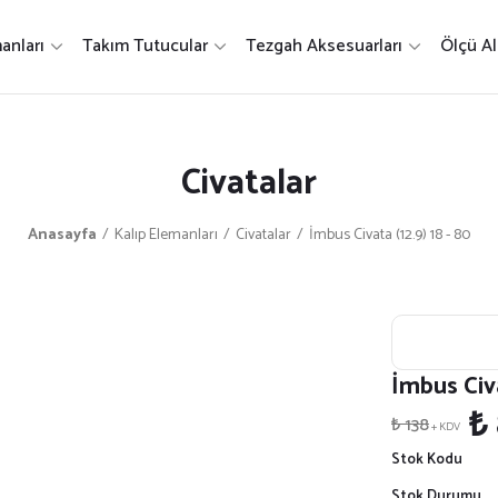
anları
Takım Tutucular
Tezgah Aksesuarları
Ölçü Al
Civatalar
Anasayfa
Kalıp Elemanları
Civatalar
İmbus Civata (12.9) 18 - 80
İmbus Civa
₺
₺ 138
+ KDV
Stok Kodu
Stok Durumu